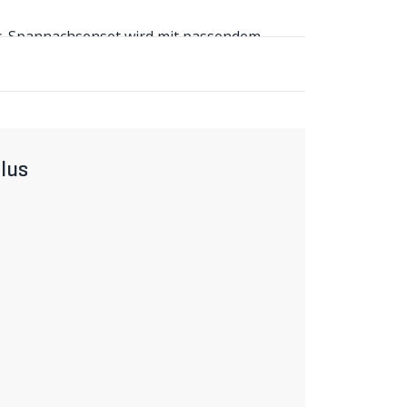
its-Spannachsenset wird mit passendem
en das Leben schwerer.
chlüssel im Detail
rästen Alu-Anschlägen und trotzdem nur
lus