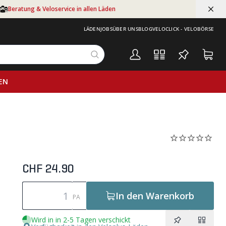
Beratung & Veloservice in allen Läden
LÄDEN
JOBS
ÜBER UNS
BLOG
VELOCLICK - VELOBÖRSE
EN
CHF 24.90
In den Warenkorb
PA
Wird in in 2-5 Tagen verschickt