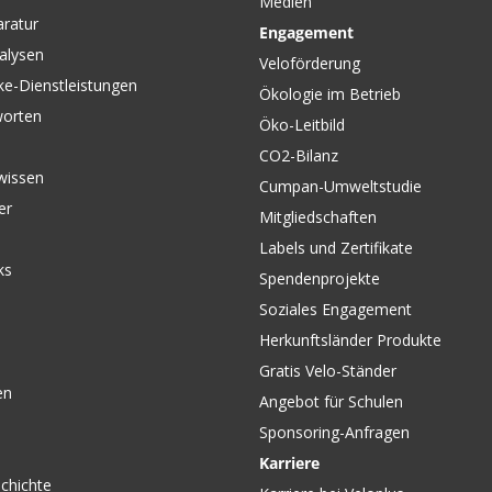
Medien
aratur
Engagement
alysen
Veloförderung
ke-Dienstleistungen
Ökologie im Betrieb
worten
Öko-Leitbild
CO2-Bilanz
wissen
Cumpan-Umweltstudie
er
Mitgliedschaften
Labels und Zertifikate
ks
Spendenprojekte
Soziales Engagement
Herkunftsländer Produkte
Gratis Velo-Ständer
en
Angebot für Schulen
Sponsoring-Anfragen
Karriere
chichte