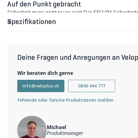
Auf den Punkt gebracht
Sicherheit muss nicht teuer sein! Das SECURA Sicherhe
Einheitsschlüssel geliefert und macht Gelegenheitsdieb
Spezifikationen
SECURA Sicherheits-Spannachsenset mit S
Solide Stahlachse für Rennvelo und MTB, mit schön gef
58g/Paar.
Wichtigste Eigenschaften
Gewicht: 58g/Paar
Deine Fragen und Anregungen an Velop
Lieferumfang
SECURA Sicherheits-Spannachsenset mit Schlüssel
Schlüssel (4g)
Wir beraten dich gerne
info@veloplus.ch
0840 444 777
Fehlende oder falsche Produktdaten melden
Michael
Produktmanager