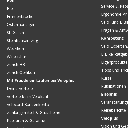
Bern
CHF 24.90
Service & Rep
Biel
RADAR Glocke mit Airtagfach
Ergonomie-An
/ schwarz von VELOPLUS
Emmenbrücke
Velo- und E-Bi
Ostermundigen
Fragen & Ant
St. Gallen
Kompetenz
Steinhausen-Zug
Velo-Experten
Wetzikon
E-Bike-Ratgeb
Winterthur
Eigenprodukte
Zürich HB
Tipps und Tric
Zürich Oerlikon
Kurse
Mit Freude einkaufen bei Veloplus
Publikationen
Deine Vorteile
Erlebnis
Vorteile beim Velokauf
Veranstaltung
Velocard-Kundenkonto
Reiseberichte
Zahlungsmittel & Gutscheine
Veloplus
Retouren & Garantie
Vision und Ges