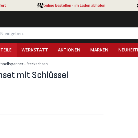
fert
online bestellen - im Laden abholen
TEILE
WERKSTATT
AKTIONEN
MARKEN
NEUHEIT
chnellspanner - Steckachsen
set mit Schlüssel