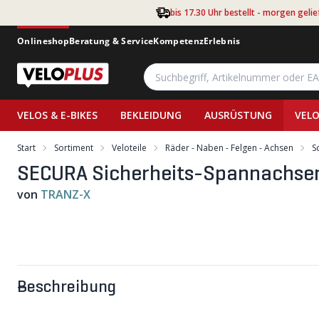
Zum Hauptinhalt springen
bis 17.30 Uhr bestellt - morgen gelie
Onlineshop
Beratung & Service
Kompetenz
Erlebnis
VELOS & E-BIKES
BEKLEIDUNG
AUSRÜSTUNG
VELO
Start
Sortiment
Veloteile
Räder - Naben - Felgen - Achsen
S
SECURA Sicherheits-Spannachsen
von
TRANZ-X
Beschreibung