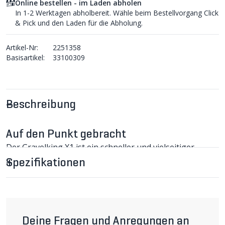
Online bestellen - im Laden abholen
In 1-2 Werktagen abholbereit. Wähle beim Bestellvorgang Click
& Pick und den Laden für die Abholung.
Artikel-Nr:
2251358
Basisartikel:
33100309
Beschreibung
Auf den Punkt gebracht
Der Gravelking X1 ist ein schneller und vielseitiger
Gravelreifen für lockere, steinige und wechselnde
Spezifikationen
Untergründe. Sein spezielles Profildesign kombiniert
geringen Rollwiderstand mit viel Kontrolle im Gelände.
Die robuste Karkasse und der integrierte Pannenschutz
machen ihn zu einer zuverlässigen Wahl für sportliche
Gravel-Touren und anspruchsvolle Abenteuer.
GRAVELKING X1 Reifen im Detail
Deine Fragen und Anregungen an