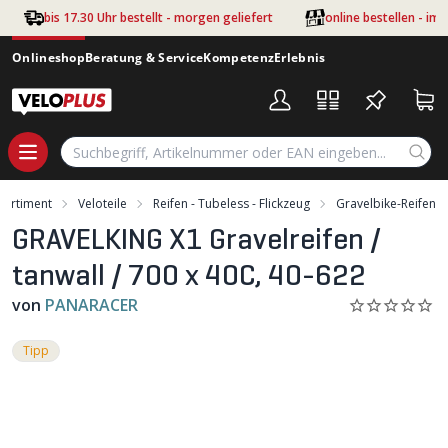
Zum Hauptinhalt springen
bis 17.30 Uhr bestellt - morgen geliefert
online bestellen - im
Onlineshop
Beratung & Service
Kompetenz
Erlebnis
Sortiment
Veloteile
Reifen - Tubeless - Flickzeug
Gravelbike-Reifen
GRAVELKING X1 Gravelreifen /
tanwall / 700 x 40C, 40-622
von
PANARACER
Tipp