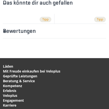
Das könnte dir auch gefallen
Tipp
Tipp
Bewertungen
Läden
Mit Freude einkaufen bei Veloplus
CHF 59.90
CHF 59.90
Geprüfte Leistungen
GRAVELKING SK2 Reifen
GRAVELKING X1
Beratung & Service
Schwarz von PANARACER
Gravelreifen Tanwall von
Kompetenz
PANARACER
Erlebnis
Veloplus
Engagement
Karriere