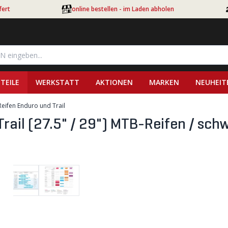
fert
online bestellen - im Laden abholen
TEILE
WERKSTATT
AKTIONEN
MARKEN
NEUHEIT
eifen Enduro und Trail
il (27.5" / 29") MTB-Reifen / schw