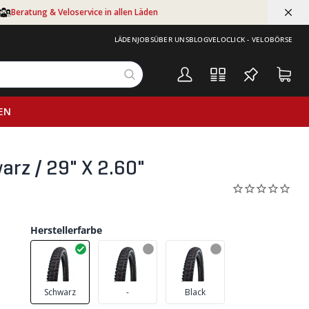
Beratung & Veloservice in allen Läden
LÄDEN
JOBS
ÜBER UNS
BLOG
VELOCLICK - VELOBÖRSE
EN
arz / 29" X 2.60"
Herstellerfarbe
Schwarz
-
Black