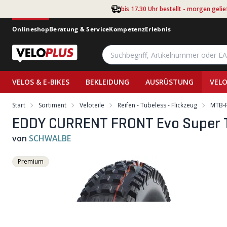
Zum Hauptinhalt springen
bis 17.30 Uhr bestellt - morgen gelie
Onlineshop
Beratung & Service
Kompetenz
Erlebnis
VELOS & E-BIKES
BEKLEIDUNG
AUSRÜSTUNG
VELO
Start
Sortiment
Veloteile
Reifen - Tubeless - Flickzeug
MTB-R
EDDY CURRENT FRONT Evo Super Tra
von
SCHWALBE
Premium