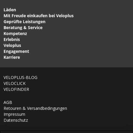
von VELOPLUS SWISS
DESIGN
Läden
Mit Freude einkaufen bei Veloplus
CHF 79.90
CHF 55.90
CHF 69.90
Geprüfte Leistungen
ALBERT TRAIL PRO
XYNOTAL ENDURO Reifen
Beratung & Service
RADIAL Schwarz von
Schwarz von
Kompetenz
SCHWALBE
CONTINENTAL
Erlebnis
Veloplus
Engagement
Karriere
VELOPLUS-BLOG
VELOCLICK
VELOFINDER
AGB
Retouren & Versandbedingungen
Impressum
Datenschutz