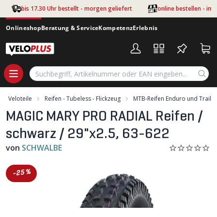
Zum Hauptinhalt springen
bis 17.30 Uhr bestellt - morgen geliefert
online bestellen - im
Onlineshop
Beratung & Service
Kompetenz
Erlebnis
Veloteile
Reifen - Tubeless - Flickzeug
MTB-Reifen Enduro und Trail
MAGIC MARY PRO RADIAL Reifen /
schwarz / 29"x2.5, 63-622
von
SCHWALBE
-25%