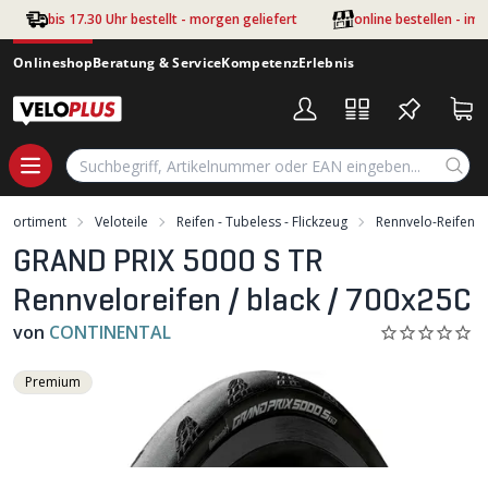
Zum Hauptinhalt springen
bis 17.30 Uhr bestellt - morgen geliefert
online bestellen - im
Onlineshop
Beratung & Service
Kompetenz
Erlebnis
Sortiment
Veloteile
Reifen - Tubeless - Flickzeug
Rennvelo-Reifen
GRAND PRIX 5000 S TR
Rennveloreifen / black / 700x25C
von
CONTINENTAL
Premium