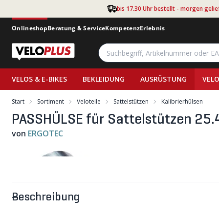
Zum Hauptinhalt springen
bis 17.30 Uhr bestellt - morgen gelie
Onlineshop
Beratung & Service
Kompetenz
Erlebnis
VELOS & E-BIKES
BEKLEIDUNG
AUSRÜSTUNG
VELO
Start
Sortiment
Veloteile
Sattelstützen
Kalibrierhülsen
PASSHÜLSE für Sattelstützen 25
von
ERGOTEC
Beschreibung