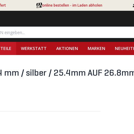
fert
online bestellen - im Laden abholen
TEILE
WERKSTATT
AKTIONEN
MARKEN
NEUHEIT
.4 mm / silber / 25.4mm AUF 26.8m