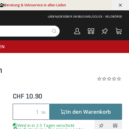
Beratung & Veloservice in allen Läden
LÄDEN
JOBS
ÜBER UNS
BLOG
VELOCLICK - VELOBÖRSE
EN
m
CHF 10.90
In den Warenkorb
Stk
Wird in in 2-5 Tagen verschickt