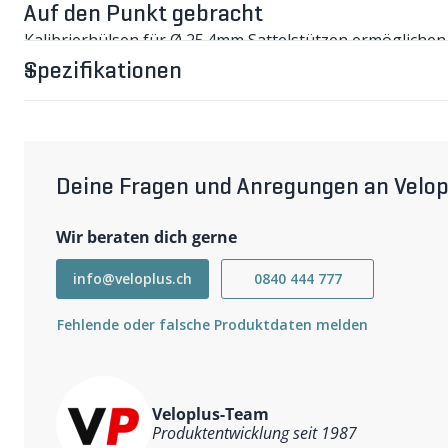
Auf den Punkt gebracht
Kalibrierhülsen für Ø 25.4mm Sattelstützen ermöglichen
das Rahmenrohr.
Spezifikationen
Kalibrierhülsen für Ø 25.4mm Sattelstütz
Sattelstützen sollten auf 1/10mm genau mit dem Rahme
Stütze genau in Ihr Rahmenrohr passt, müssen Sie ledigl
Sattelstütze stülpen. Hierbei gehen Sie wie folgt vor:
1. Messen Sie mit einer Schieblehre den Außen-Ø Ihrer je
Innen-Ø des Sattelrohres.
Deine Fragen und Anregungen an Velop
2. Wählen Sie die passende Sattelstütze mit dem gleichen
nächstkleineren Ø.
Wir beraten dich gerne
3. Wenn nötig, ergänzen Sie die fehlenden mm mit eine
W = Wandstärke der Hülse in mm, ID = Innendurchmesser
finden im Bereich Werkzeuge).
info@veloplus.ch
0840 444 777
Wichtigste Eigenschaften
Fehlende oder falsche Produktdaten melden
Präzise Anpassung der Sattelstütze an das Rahmenrohr
Einfache Handhabung
Erhältlich in verschiedenen Größen
Veloplus-Team
Produktentwicklung seit 1987