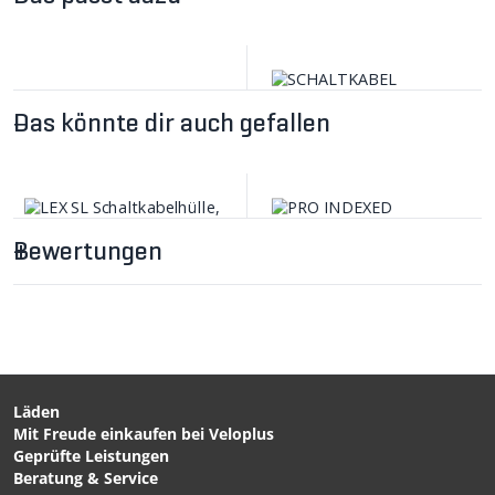
Das könnte dir auch gefallen
Bewertungen
CHF 3.90
CHF 3.90
SAVE Endhülsen für
SCHALTKABEL
Schaltkabelhüllen ,
Shimano/SRAM, slick, inox
Kunststoff, gedichtet, 4
/ schwarz von JAGWIRE
Stk. / schwarz / 4mm von
Läden
SHIMANO
Mit Freude einkaufen bei Veloplus
CHF 34.90
CHF 15.90
Geprüfte Leistungen
LEX SL Schaltkabelhülle,
PRO INDEXED
Beratung & Service
10m, 4mm, gefettet mit
Schaltkabeljustierschraube,