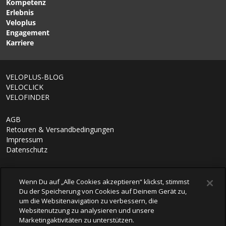
Kompetenz
gedichteten Endhülsen /
2 Stk. / schwarz von
Erlebnis
schwarz von JAGWIRE
JAGWIRE
Veloplus
Engagement
Karriere
1/7
VELOPLUS-BLOG
VELOCLICK
VELOFINDER
AGB
Retouren & Versandbedingungen
Impressum
Datenschutz
Wenn Du auf „Alle Cookies akzeptieren“ klickst, stimmst
Du der Speicherung von Cookies auf Deinem Gerät zu,
um die Websitenavigation zu verbessern, die
Websitenutzung zu analysieren und unsere
Marketingaktivitäten zu unterstützen.