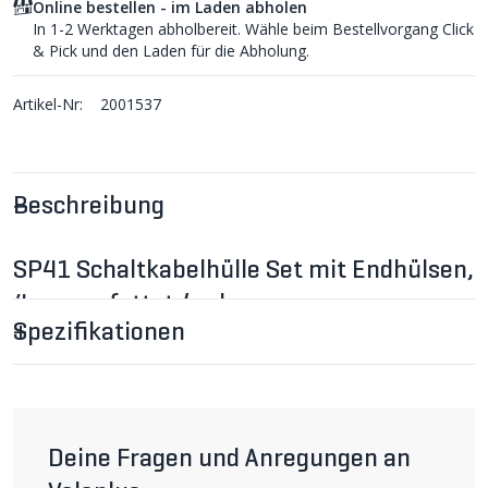
Online bestellen - im Laden abholen
In 1-2 Werktagen abholbereit. Wähle beim Bestellvorgang Click
& Pick und den Laden für die Abholung.
Artikel-Nr:
2001537
Beschreibung
SP41 Schaltkabelhülle Set mit Endhülsen,
4mm, gefettet / schwarz
Für kleine Bedienkräfte und lange Haltbarkeit ist die
Spezifikationen
Abdichtung des Zuges die entscheidende Grösse. Die
Hülle ist deshalb durchgehend mit einem
Silikonspezialfett abgeschmiert und die mitgelieferten
Endkappen sind gedichtet. In Vergleichstests schneidet
die SP-41 Hülle mit gedichteten Endhülsen und einem
unbeschichteten Schaltkabel immer wieder sehr gut ab. (
Deine Fragen und Anregungen an
J )