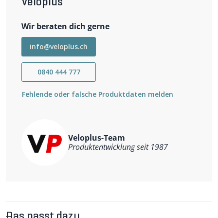
Veloplus
Wichtigste Eigenschaften
Hülle Ø 4mm
Ersetzt auch SP36 Hüllen mit Ø 3.6mm
Für Schalt­kabel bis Ø 1.2mm
Wir beraten dich gerne
Set mit 2m Hülle + 10 Stk. gedichtete Kunststoff-
Endhülsen
info@veloplus.ch
0840 444 777
Fehlende oder falsche Produktdaten melden
Veloplus-Team
Produktentwicklung seit 1987
Das passt dazu