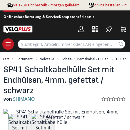
Zum Hauptinhalt springen
bis 17.30 Uhr bestellt - morgen geliefert
online bestellen - im
Onlineshop
Beratung & Service
Kompetenz
Erlebnis
Start
Sortiment
Veloteile
Schalt- / Bremskabel - Hüllen
Hüllen
SP41 Schaltkabelhülle Set mit
Endhülsen, 4mm, gefettet /
schwarz
von
SHIMANO