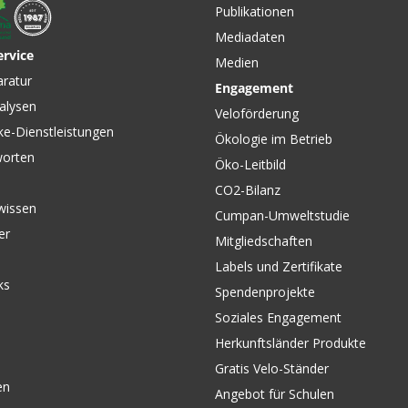
Publikationen
Mediadaten
ervice
Medien
CHF 19.90
CHF 44.
aratur
Engagement
erfer
ALTUS M371 Regular-Swing
SHIMANO
alysen
von
Umwerfer 3x9, 44/48 Z.
Umwerfer
Veloförderung
Schwarz von SHIMANO
Schwarz
ke-Dienstleistungen
Ökologie im Betrieb
worten
Öko-Leitbild
CO2-Bilanz
wissen
Cumpan-Umweltstudie
er
Mitgliedschaften
Labels und Zertifikate
ks
Spendenprojekte
Soziales Engagement
Herkunftsländer Produkte
Gratis Velo-Ständer
en
Angebot für Schulen