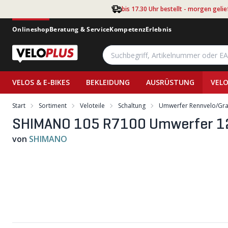
Zum Hauptinhalt springen
bis 17.30 Uhr bestellt - morgen gelie
Onlineshop
Beratung & Service
Kompetenz
Erlebnis
VELOS & E-BIKES
BEKLEIDUNG
AUSRÜSTUNG
VELO
Start
Sortiment
Veloteile
Schaltung
Umwerfer Rennvelo/Gra
SHIMANO 105 R7100 Umwerfer 12fa
von
SHIMANO