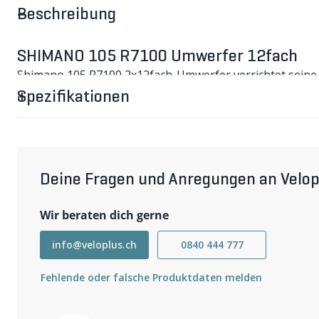
Beschreibung
SHIMANO 105 R7100 Umwerfer 12fach
Shimano 105 R7100 2x12fach-Umwerfer verrichtet seine A
Kraftaufwand am Schalthebel. (JP)
Spezifikationen
Wichtigste Eigenschaften
Umwerfer2x12fach, mechanisch
Kettenblatt max. 50-52 Zähne
Kapazität 16 Z. (Diff. grosses/kleinem Kettenblatt)
Kettenlinie 44.5mm
Kettenstrebenwinkel 61-66°
Deine Fragen und Anregungen an Velop
Farbe silber/schwarz
Gewicht 98g
Wir beraten dich gerne
info@veloplus.ch
0840 444 777
Fehlende oder falsche Produktdaten melden