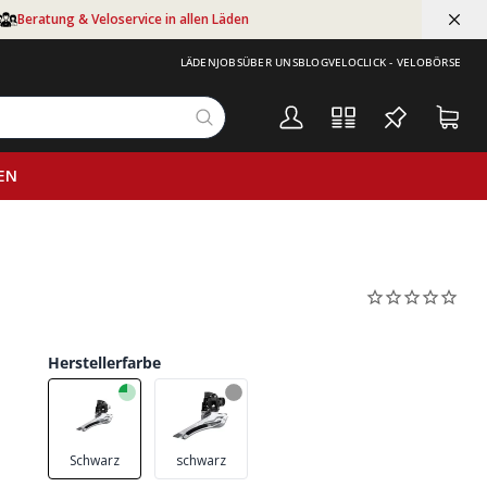
Beratung & Veloservice in allen Läden
LÄDEN
JOBS
ÜBER UNS
BLOG
VELOCLICK - VELOBÖRSE
EN
Herstellerfarbe
Schwarz
schwarz