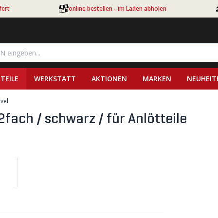
fert
online bestellen - im Laden abholen
TEILE
WERKSTATT
AKTIONEN
MARKEN
NEUHEIT
vel
ch / schwarz / für Anlötteile