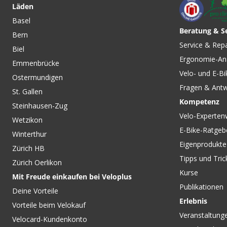
Läden
Basel
Beratung & S
Bern
CHF 17.90
CHF 19.90
Service & Rep
Biel
ALTUS M313 3x8-/7f. Reg.-
ALTUS M2000 Umw
Ergonomie-An
Swing Umwerfer Schwarz
3x9, MTB Schwarz 
Emmenbrücke
von SHIMANO
SHIMANO
Velo- und E-Bi
Ostermundigen
Fragen & Ant
St. Gallen
Kompetenz
Steinhausen-Zug
Velo-Experten
Wetzikon
E-Bike-Ratgeb
Winterthur
Eigenprodukte
Zürich HB
Tipps und Tric
Zürich Oerlikon
Kurse
Mit Freude einkaufen bei Veloplus
Publikationen
Deine Vorteile
Erlebnis
Vorteile beim Velokauf
Veranstaltung
Velocard-Kundenkonto