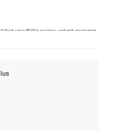
rbeit unauffällig präzise und mit geringem
lus