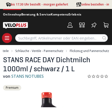
Zum Hauptinhalt springen
bis 17.30 Uhr bestellt - morgen geliefert
online bestellen - im
Onlineshop
Beratung & Service
Kompetenz
Erlebnis
loteile
Schläuche - Ventile - Pannenschutz
Flickzeug und Pannenschutz
STANS RACE DAY Dichtmilch
1000ml / schwarz / 1 L
von
STANS NOTUBES
Premium