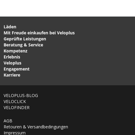
AIRFIXmini Flickset von
CO2-PATRONEN Silber
VELOPLUS SWISS DESIGN
von BARBIERI
Läden
Mit Freude einkaufen bei Veloplus
CHF 16.90
CHF 6.90
CHF 12.90
Geprüfte Leistungen
SCHWALBE FATBIKE
BONTRAGER RACE x LITE
Beratung & Service
Schlauch schwarz von
Schlauch schwarz von
Kompetenz
SCHWALBE
BONTRAGER
Erlebnis
Veloplus
Engagement
Karriere
VELOPLUS-BLOG
VELOCLICK
VELOFINDER
AGB
Retouren & Versandbedingungen
Impressum