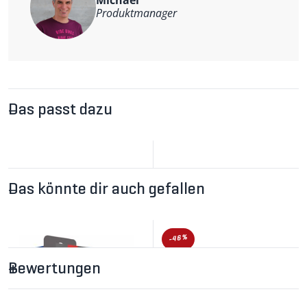
Michael
Kundenwerkstatt abgegeben werden. Die Schläuche
Produktmanager
werden dem Recycling-Prozess von Schwalbe
übergeben. Weitere Informationen finden Sie in
unserem Blog:
https://blog.veloplus.ch/2021/12/09/schlauchrecycling-
von-schwalbe-bei-veloplus/
Das passt dazu
Das könnte dir auch gefallen
-46%
Bewertungen
CHF 5.90
CHF 5.90