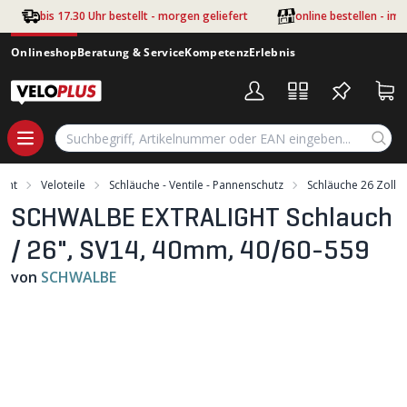
Zum Hauptinhalt springen
bis 17.30 Uhr bestellt - morgen geliefert
online bestellen - im
Onlineshop
Beratung & Service
Kompetenz
Erlebnis
ment
Veloteile
Schläuche - Ventile - Pannenschutz
Schläuche 26 Zoll
SCHWALBE EXTRALIGHT Schlauch
/ 26", SV14, 40mm, 40/60-559
von
SCHWALBE