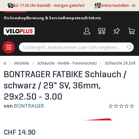
Zum Hauptinhalt springen
bis 17.30 Uhr bestellt - morgen geliefert
online bestellen - im
Onlineshop
Beratung & Service
Kompetenz
Erlebnis
ment
Veloteile
Schläuche - Ventile - Pannenschutz
Schläuche 29 Zoll
BONTRAGER FATBIKE Schlauch /
schwarz / 29" SV, 36mm,
29x2.50 - 3.00
von
BONTRAGER
CHF 14.90