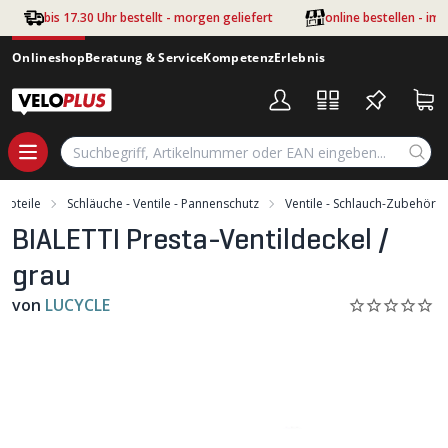
Zum Hauptinhalt springen
bis 17.30 Uhr bestellt - morgen geliefert
online bestellen - im
Onlineshop
Beratung & Service
Kompetenz
Erlebnis
eloteile
Schläuche - Ventile - Pannenschutz
Ventile - Schlauch-Zubehör
BIALETTI Presta-Ventildeckel /
grau
von
LUCYCLE