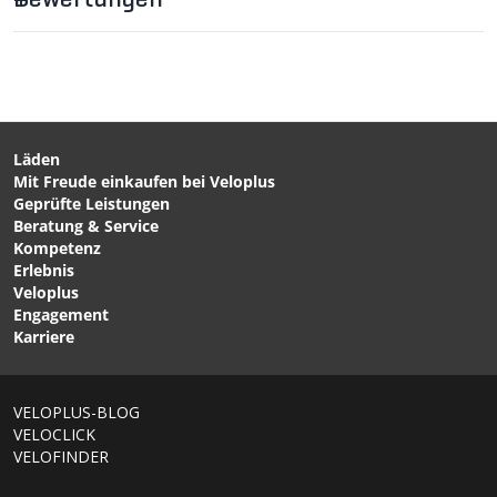
Bewertungen
Läden
Mit Freude einkaufen bei Veloplus
CHF 9.90
CHF 9.90
Geprüfte Leistungen
PRONTO Schlauch-
SCHWALBE STANDARD
Beratung & Service
Flickspray von ZÉFAL
Schlauch Clik schwarz von
Kompetenz
SCHWALBE
Erlebnis
Veloplus
Engagement
Karriere
VELOPLUS-BLOG
VELOCLICK
VELOFINDER