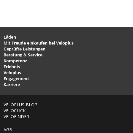
CHF 19.90
CHF 13.90
CLIK VALVE Ventil von
CLIK CHUCK,
SCHWALBE
Pumpenadapter mit
Gewinde für Schwalbe Clik
Valve von LEZYNE
Läden
Mit Freude einkaufen bei Veloplus
CHF 9.90
CHF 12.70
CHF 16.90
Geprüfte Leistungen
SCHWALBE STANDARD
GAADI Schlauch schwarz
Beratung & Service
Schlauch schwarz von
von GAADI
Kompetenz
SCHWALBE
Erlebnis
Veloplus
Engagement
Karriere
1/6
VELOPLUS-BLOG
VELOCLICK
VELOFINDER
AGB