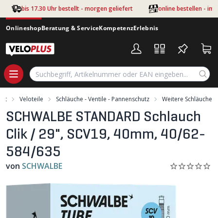
Zum Hauptinhalt springen
bis 17.30 Uhr bestellt - morgen geliefert
online bestellen - im
Onlineshop
Beratung & Service
Kompetenz
Erlebnis
ent
Veloteile
Schläuche - Ventile - Pannenschutz
Weitere Schläuche
SCHWALBE STANDARD Schlauch
Clik / 29", SCV19, 40mm, 40/62-
584/635
von
SCHWALBE