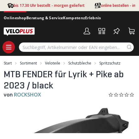
Zum Hauptinhalt springen
bis 17.30 Uhr bestellt - morgen geliefert
online bestellen - im
Onlineshop
Beratung & Service
Kompetenz
Erlebnis
Start
Sortiment
Veloteile
Schutzbleche
Spritzschutz
MTB FENDER für Lyrik + Pike ab
2023 / black
von
ROCKSHOX