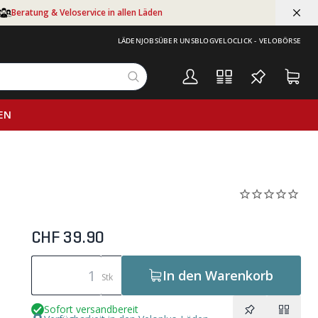
Beratung & Veloservice in allen Läden
LÄDEN
JOBS
ÜBER UNS
BLOG
VELOCLICK - VELOBÖRSE
EN
CHF 39.90
In den Warenkorb
Stk
Sofort versandbereit