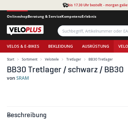
Zum Hauptinhalt springen
bis 17.30 Uhr bestellt - morgen gelie
Onlineshop
Beratung & Service
Kompetenz
Erlebnis
VELOS & E-BIKES
BEKLEIDUNG
AUSRÜSTUNG
VELO
Start
Sortiment
Veloteile
Tretlager
BB30 Tretlager
BB30 Tretlager / schwarz / BB30
von
SRAM
Beschreibung