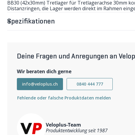
BB30 (42x30mm) Tretlager für Tretlagerachse 30mm ko
Distanzringen, die Lager werden direkt im Rahmen eingel
kompatibel mit:
-Gehäuse Ø 42mm
Spezifikationen
-Gehäusebreite 68/73mm
Lieferumfang:
-Lager 30x42x7mm 2 Stk.
-Abdeckscheiben 2 Stk.
-Wellenscheibe 1 Stk.
- Distanzringe
Deine Fragen und Anregungen an Velop
Wir beraten dich gerne
info@veloplus.ch
0840 444 777
Fehlende oder falsche Produktdaten melden
Veloplus-Team
Produktentwicklung seit 1987