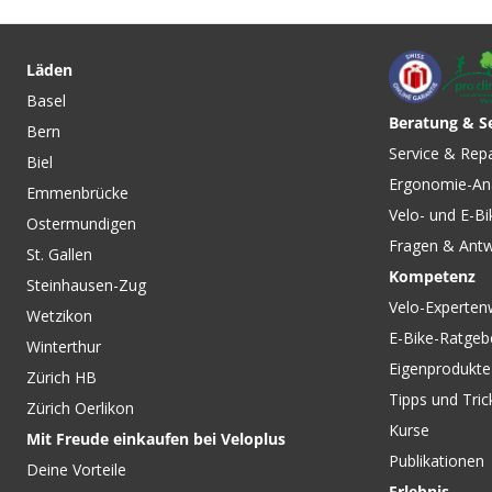
CHF 25.90
CHF 26.90
HCW-5 Tretlagerschlüssel 2
BBT-22 Profi-
in 1 von PARK TOOL
Tretlagerwerkzeug 
Läden
Nocken von PARK 
Basel
Beratung & S
Bern
CHF 54.90
CHF 15.90
Service & Rep
Biel
BB30 PRESSFIT Tre
ERSATZLAGER 6806 LLB
Ergonomie-An
Ø46mm, Gehäusebre
ABEC3, 30x42x7 für BB30
Emmenbrücke
92mm / PF30 68-9
Tretlager von ENDURO
Velo- und E-Bi
Ostermundigen
SRAM
Fragen & Ant
St. Gallen
Kompetenz
Steinhausen-Zug
Velo-Experten
Wetzikon
E-Bike-Ratgeb
Winterthur
Eigenprodukte
Zürich HB
Tipps und Tric
Zürich Oerlikon
Kurse
Mit Freude einkaufen bei Veloplus
Publikationen
Deine Vorteile
Erlebnis