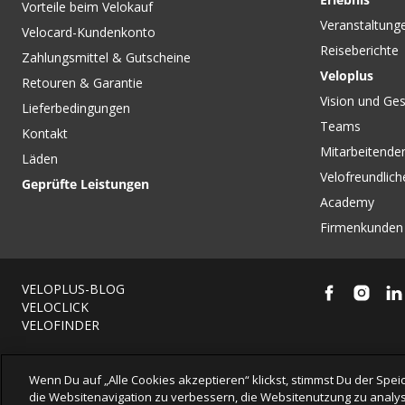
Vorteile beim Velokauf
Veranstaltung
Velocard-Kundenkonto
Reiseberichte
Zahlungsmittel & Gutscheine
Veloplus
Retouren & Garantie
Vision und Ges
Lieferbedingungen
Teams
Kontakt
Mitarbeitenden
Läden
Velofreundlich
Geprüfte Leistungen
Academy
Firmenkunden
VELOPLUS-BLOG
VELOCLICK
VELOFINDER
Wenn Du auf „Alle Cookies akzeptieren“ klickst, stimmst Du der Sp
die Websitenavigation zu verbessern, die Websitenutzung zu analys
© 2026 VELOPLUS AG