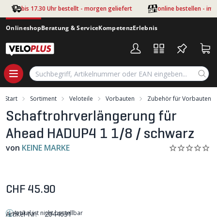
Zum Hauptinhalt springen
bis 17.30 Uhr bestellt - morgen geliefert
online bestellen - im
Onlineshop
Beratung & Service
Kompetenz
Erlebnis
Start
Sortiment
Veloteile
Vorbauten
Zubehör für Vorbauten
Schaftrohrverlängerung für
Ahead HADUP4 1 1/8 / schwarz
von
KEINE MARKE
CHF 45.90
Artikel ist nicht bestellbar
Artikel-Nr:
2044631