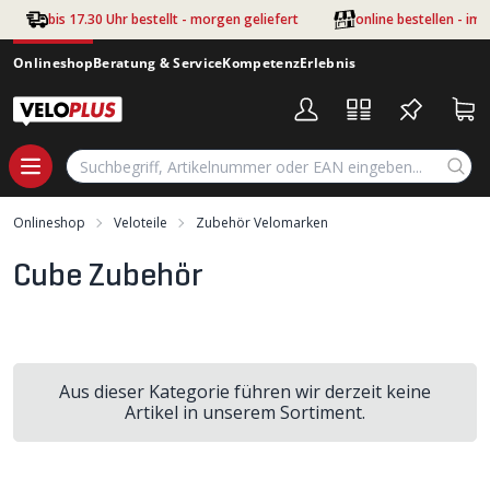
Zum Hauptinhalt springen
bis 17.30 Uhr bestellt - morgen geliefert
online bestellen - im
Onlineshop
Beratung & Service
Kompetenz
Erlebnis
Onlineshop
Veloteile
Zubehör Velomarken
Cube Zubehör
Aus dieser Kategorie führen wir derzeit keine
Artikel in unserem Sortiment.