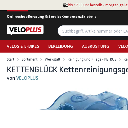
Zum Hauptinhalt springen
bis 17.30 Uhr bestellt - morgen gelie
Onlineshop
Beratung & Service
Kompetenz
Erlebnis
VELOS & E-BIKES
BEKLEIDUNG
AUSRÜSTUNG
VELO
Start
Sortiment
Werkstatt
Reinigung und Pflege - PETRUS
Ke
KETTENGLÜCK Kettenreinigungsg
von
VELOPLUS