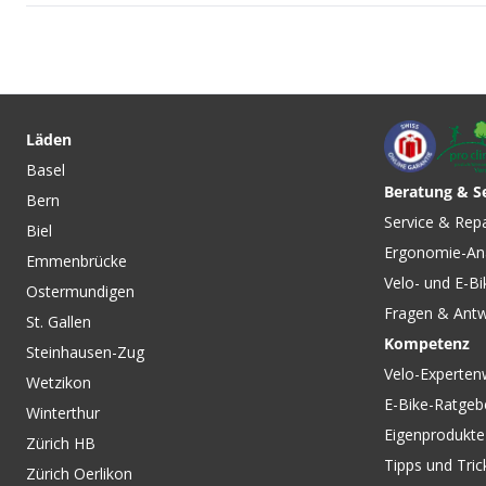
CHF 7.90
CHF 3.90
GSC-1C Reinigungsbürste
PETRUS SCHMIERST
für Kassette und
leicht abbaubar - v
Läden
Wechselrädchen von PARK
VELOPLUS SWISS D
Basel
TOOL
Beratung & S
Bern
CHF 74.90
CHF 19.90
Service & Rep
Biel
PETRUS VELOPFLEGE-SET
PETRUS KETTENRE
Ergonomie-An
von VELOPLUS SWISS
biologisch abbauba
Emmenbrücke
DESIGN
500ML von VELOP
Velo- und E-Bi
Ostermundigen
SWISS DESIGN
Fragen & Ant
St. Gallen
Kompetenz
Steinhausen-Zug
Velo-Experten
Wetzikon
E-Bike-Ratgeb
Winterthur
Eigenprodukte
Zürich HB
Tipps und Tric
Zürich Oerlikon