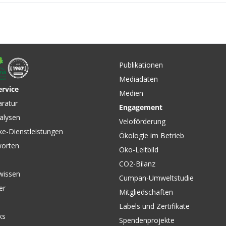
CHF 18.90
OFF bio.
PETRUS BLITZ-
on
VELOREINIGER - von
Publikationen
ESIGN
VELOPLUS SWISS DESIGN
Mediadaten
ervice
Medien
CHF 21.90
CHF 12.
aratur
Engagement
INIGER
PETRUS GEL-VELOREINIGER
GSC-4 Ka
alysen
r /
1000ml Nachfüllflasche,
Reinigun
Veloförderung
LUS
biologisch leicht abbaubar /
PARK T
ke-Dienstleistungen
Ökologie im Betrieb
1000ML von VELOPLUS
worten
SWISS DESIGN
Öko-Leitbild
CO2-Bilanz
wissen
Cumpan-Umweltstudie
er
Mitgliedschaften
Labels und Zertifikate
ks
Spendenprojekte