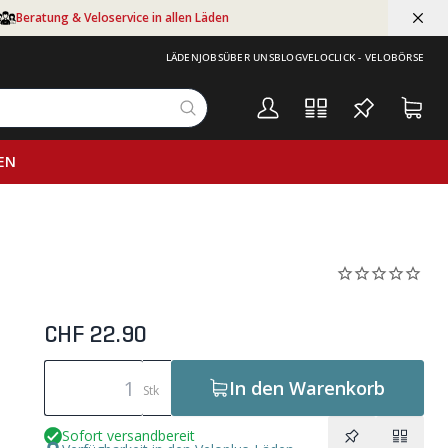
Beratung & Veloservice in allen Läden
LÄDEN
JOBS
ÜBER UNS
BLOG
VELOCLICK - VELOBÖRSE
EN
CHF 22.90
In den Warenkorb
Stk
Sofort versandbereit