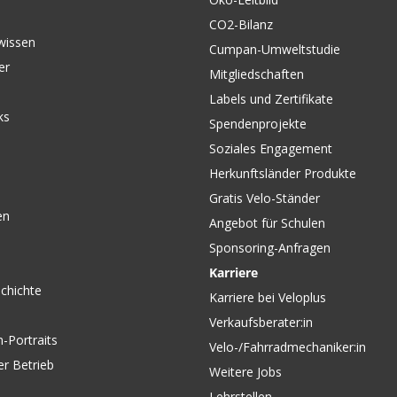
CO2-Bilanz
wissen
Cumpan-Umweltstudie
er
Mitgliedschaften
Labels und Zertifikate
ks
Spendenprojekte
Soziales Engagement
Herkunftsländer Produkte
Gratis Velo-Ständer
en
Angebot für Schulen
Sponsoring-Anfragen
Karriere
chichte
Karriere bei Veloplus
Verkaufsberater:in
-Portraits
Velo-/Fahrradmechaniker:in
er Betrieb
Weitere Jobs
Lehrstellen