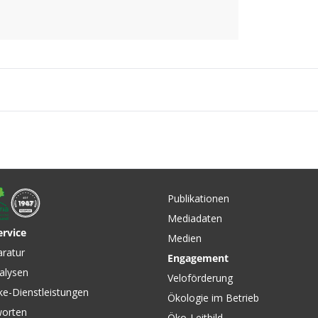
Publikationen
Mediadaten
ervice
Medien
aratur
Engagement
alysen
Veloförderung
ke-Dienstleistungen
Ökologie im Betrieb
worten
Öko-Leitbild