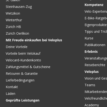
Kompetenz
Steinhausen-Zug
Velo-Experten
Wetzikon
E-Bike-Ratgeb
Winterthur
Eigenprodukte
Zürich HB
Tipps und Tric
Zürich Oerlikon
Kurse
Mit Freude einkaufen bei Veloplus
Publikationen
Deine Vorteile
Erlebnis
Vorteile beim Velokauf
Veranstaltung
Velocard-Kundenkonto
Reiseberichte
Zahlungsmittel & Gutscheine
Veloplus
Retouren & Garantie
Vision und Ges
Lieferbedingungen
Teams
Kontakt
Mitarbeitenden
Läden
Velofreundlich
Geprüfte Leistungen
Academy