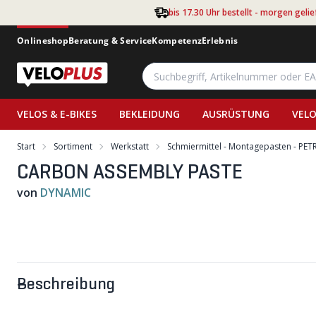
Zum Hauptinhalt springen
bis 17.30 Uhr bestellt - morgen gelie
Onlineshop
Beratung & Service
Kompetenz
Erlebnis
VELOS & E-BIKES
BEKLEIDUNG
AUSRÜSTUNG
VELO
Start
Sortiment
Werkstatt
Schmiermittel - Montagepasten - PET
CARBON ASSEMBLY PASTE
von
DYNAMIC
Beschreibung