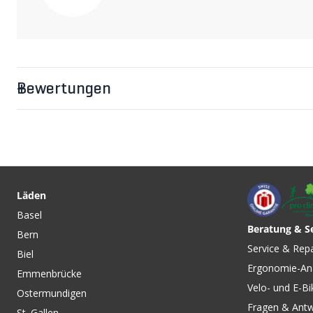
Inhalt 80g
Bewertungen
Läden
Basel
Beratung & S
Bern
Service & Rep
Biel
Ergonomie-An
Emmenbrücke
Velo- und E-Bi
Ostermundigen
Fragen & Ant
St. Gallen