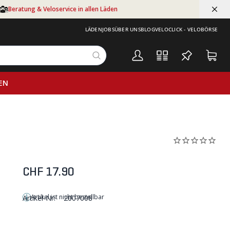
Beratung & Veloservice in allen Läden
LÄDEN
JOBS
ÜBER UNS
BLOG
VELOCLICK - VELOBÖRSE
EN
CHF 17.90
Artikel ist nicht bestellbar
Artikel-Nr:
2007008