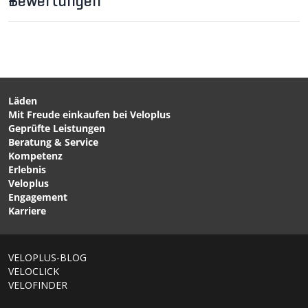
Bewertungen
Läden
Mit Freude einkaufen bei Veloplus
CHF 29.90
CHF 149.00
Geprüfte Leistungen
HBH-2 Lenkerhalter von
STL-2 Werkstatthocker
Beratung & Service
PARK TOOL
mit Gaslift / schwarz silber
Kompetenz
von PARK TOOL
Erlebnis
Veloplus
Engagement
Karriere
VELOPLUS-BLOG
VELOCLICK
VELOFINDER