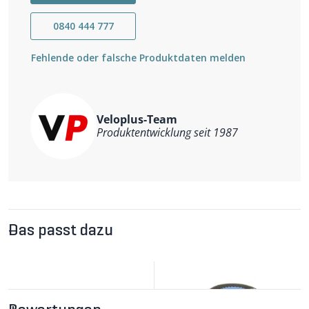
Arbeitshöhe 105-150cm
Position beträgt jeweils 45°.
Tragkraft bis 40kg
0840 444 777
Gewicht 5.8kg
Klappbar
Zubehör
Fehlende oder falsche Produktdaten melden
33001092 Werkzeugablage aus Kunststoff (s. Zubehör)
Veloplus-Team
Produktentwicklung seit 1987
Das passt dazu