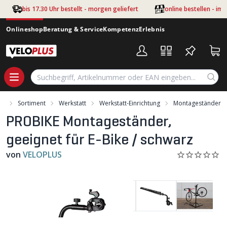
Zum Hauptinhalt springen
bis 17.30 Uhr bestellt - morgen geliefert
online bestellen - im
Onlineshop
Beratung & Service
Kompetenz
Erlebnis
rt
Sortiment
Werkstatt
Werkstatt-Einrichtung
Montageständer
PROBIKE Montageständer,
geeignet für E-Bike / schwarz
von
VELOPLUS