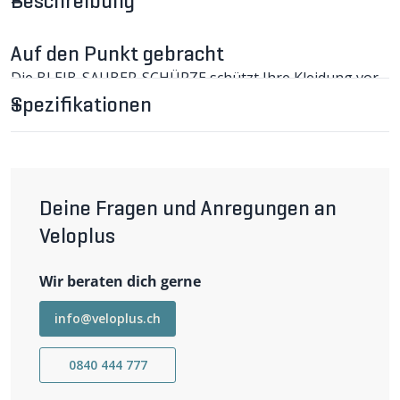
Beschreibung
Auf den Punkt gebracht
Die BLEIB-SAUBER-SCHÜRZE schützt Ihre Kleidung vor
Verschmutzungen und ist strapazierfähig.
Spezifikationen
BLEIB-SAUBER-SCHÜRZE im Detail
Es passiert halt immer wieder: Nur noch schnell das Velo
abgewischt, und schon wieder ist ein Kleidungsstück mit
«Charreschmieri» versaut. Zum Preis eines neuen T-
Shirts schafft die BLEIB-SAUBER-SCHÜRZE Abhilfe. Das
strapazierfähige Gewebe ist rückseitig beschichtet,
Deine Fragen und Anregungen an
damit Fett oder Schmutz nicht auf das darunter
Veloplus
getragene Kleidungsstück gelangen. (RC)
Wichtigste Eigenschaften
Wir beraten dich gerne
Schützt Kleidung vor Verschmutzungen
Strapazierfähiges Gewebe
Rückseitig beschichtet
info@veloplus.ch
0840 444 777