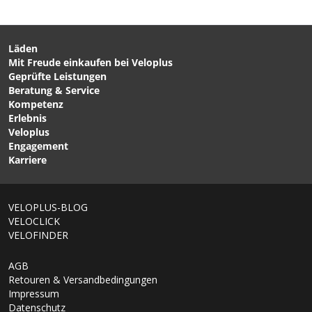
Läden
Mit Freude einkaufen bei Veloplus
CHF 10.90
CHF 149.00
Geprüfte Leistungen
SOLOPOL (KRESTOPOL)
STL-2 Werkstatthocker
Beratung & Service
Handreinigung / 250ML
mit Gaslift / schwarz silber
Kompetenz
von KRESTO
von PARK TOOL
Erlebnis
Veloplus
Engagement
Karriere
VELOPLUS-BLOG
VELOCLICK
VELOFINDER
AGB
Retouren & Versandbedingungen
Impressum
Datenschutz