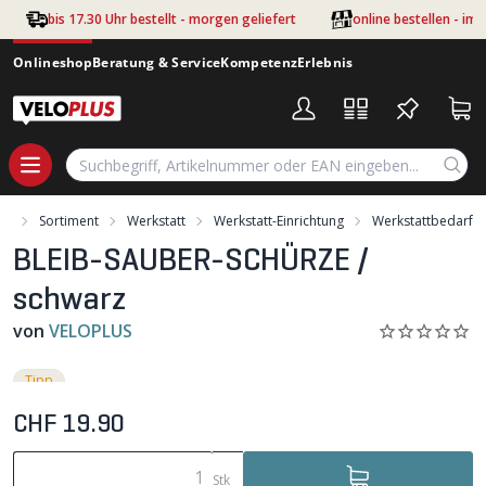
Zum Hauptinhalt springen
bis 17.30 Uhr bestellt - morgen geliefert
online bestellen - im
Onlineshop
Beratung & Service
Kompetenz
Erlebnis
rt
Sortiment
Werkstatt
Werkstatt-Einrichtung
Werkstattbedarf
BLEIB-SAUBER-SCHÜRZE /
schwarz
von
VELOPLUS
Tipp
CHF 19.90
Stk