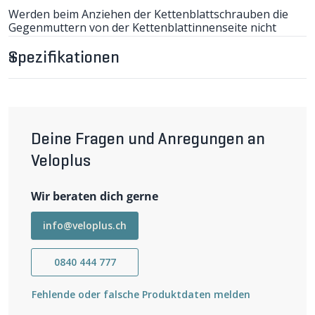
Werden beim Anziehen der Kettenblattschrauben die
Gegenmuttern von der Kettenblattinnenseite nicht
gegengehalten, drehen sie mit und können nur
unzureichend festgezogen werden.
Spezifikationen
Dank abgewinkelter Form können auch bei montierten
Kettenblättern die Muttern gehalten werden.
Das Werkzeug hat den Zusatznutzen, dass die Zapfen
der breiten Werkzeugseite in die Staubkappen-
Deine Fragen und Anregungen an
weiter lesen
Sacklöcher von Shimano Tretkurbeln passen. ( J )
Veloplus
Wir beraten dich gerne
info@veloplus.ch
0840 444 777
Fehlende oder falsche Produktdaten melden