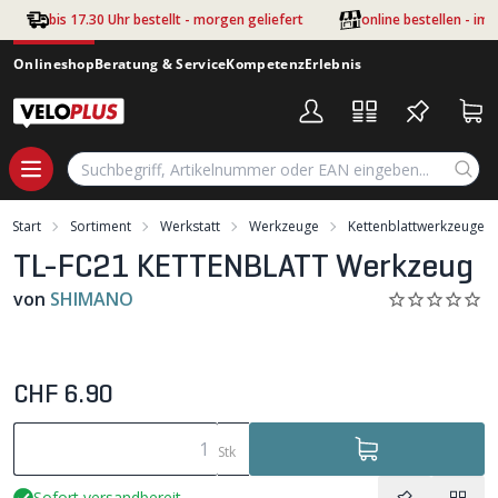
Zum Hauptinhalt springen
bis 17.30 Uhr bestellt - morgen geliefert
online bestellen - im
Onlineshop
Beratung & Service
Kompetenz
Erlebnis
Start
Sortiment
Werkstatt
Werkzeuge
Kettenblattwerkzeuge
TL-FC21 KETTENBLATT Werkzeug
von
SHIMANO
CHF 6.90
Stk
Sofort versandbereit