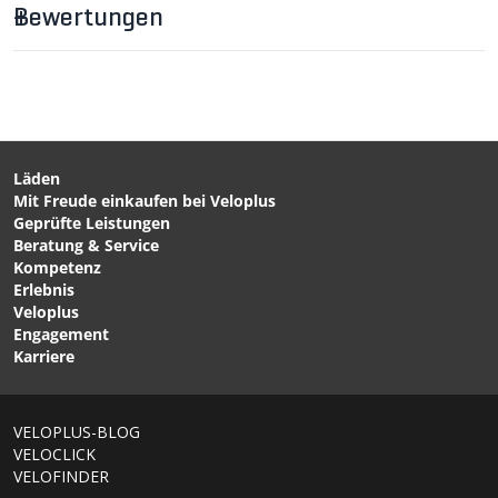
Bewertungen
Läden
Mit Freude einkaufen bei Veloplus
CHF 27.90
CHF 34.90
Geprüfte Leistungen
MAX Werkzeugrolle /
DUAL Minipumpe mit
Beratung & Service
schwarz von VELOPLUS
CO2-Adapter und CO2-
Kompetenz
SWISS DESIGN
Patrone / schwarz von
Erlebnis
AIRBONE
Veloplus
Engagement
Karriere
VELOPLUS-BLOG
VELOCLICK
VELOFINDER