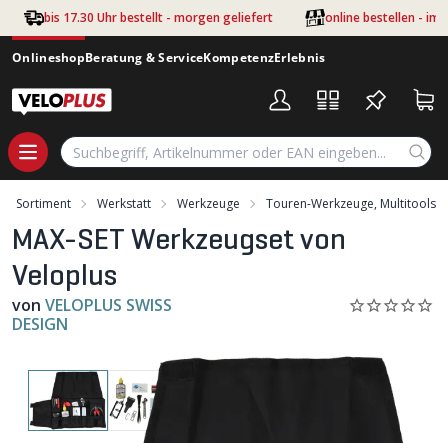
Zum Hauptinhalt springen
bis 17.30 Uhr bestellt - morgen geliefert
online bestellen - im
Onlineshop
Beratung & Service
Kompetenz
Erlebnis
Sortiment
Werkstatt
Werkzeuge
Touren-Werkzeuge, Multitools
MAX-SET Werkzeugset von
Veloplus
von
VELOPLUS SWISS
DESIGN