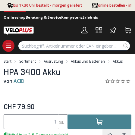
Zum Hauptinhalt springen
bis 17.30 Uhr bestellt - morgen geliefert
online bestellen - im
Onlineshop
Beratung & Service
Kompetenz
Erlebnis
Start
Sortiment
Ausrüstung
Akkus und Batterien
Akkus
HPA 3400 Akku
von
ACID
CHF 79.90
Stk
Wird in in 2-5 Tagen verschickt