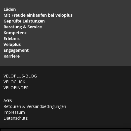
Läden
Mit Freude einkaufen bei Veloplus
CHF 24.90
CHF 19.90
Geprüfte Leistungen
NiMH Akku AA, 2.7Ah von
maxE NiMH Akku AA 2.5Ah
Beratung & Service
ANSMANN
von ANSMANN
Kompetenz
Erlebnis
Veloplus
Engagement
Karriere
1/6
VELOPLUS-BLOG
VELOCLICK
VELOFINDER
AGB
Retouren & Versandbedingungen
Impressum
Datenschutz