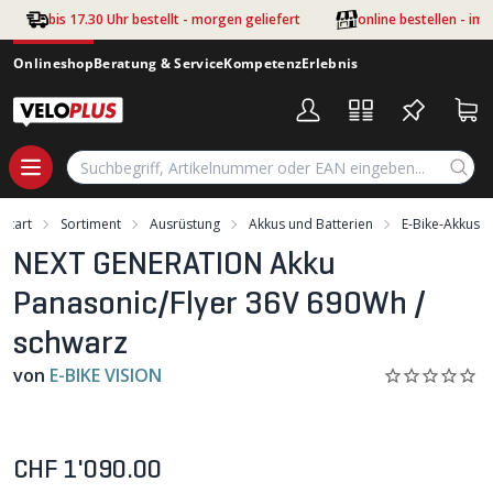
Zum Hauptinhalt springen
bis 17.30 Uhr bestellt - morgen geliefert
online bestellen - im
Onlineshop
Beratung & Service
Kompetenz
Erlebnis
Start
Sortiment
Ausrüstung
Akkus und Batterien
E-Bike-Akkus
NEXT GENERATION Akku
Panasonic/Flyer 36V 690Wh /
schwarz
von
E-BIKE VISION
CHF 1'090.00