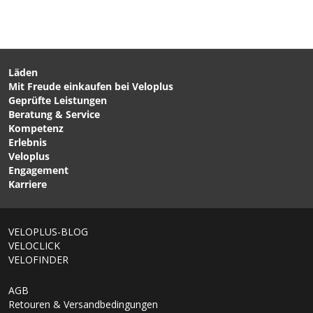
kontaktiert
Läden
Mit Freude einkaufen bei Veloplus
CHF 699.00
CHF 999.00
Geprüfte Leistungen
PowerTube-Akku 500Wh,
PowerTube-Akku 750Wh
Beratung & Service
Vertical von BOSCH
Schwarz von BOSCH
Kompetenz
Erlebnis
Veloplus
Engagement
Karriere
1/6
VELOPLUS-BLOG
VELOCLICK
VELOFINDER
AGB
Retouren & Versandbedingungen