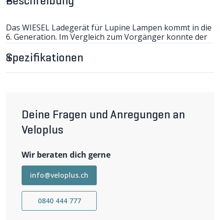
Beschreibung
Das WIESEL Ladegerät für Lupine Lampen kommt in die
6. Generation. Im Vergleich zum Vorgänger konnte der
Ladestrom bei gleichbleibender Grösse um 60% auf 1.9A
erhöht werden. Die Kontroll LED leuchtet je nach
Spezifikationen
Ladezustand rot beim Laden und grün wenn der Akku
voll ist. (CN)
-Microprozessor gesteuert
-Li-Ionen 7.2V (2 Zellen)
-Eingangsspannung 110-240V, 50/60Hz
-Ladestrom: 1.9A
Deine Fragen und Anregungen an
Veloplus
Wir beraten dich gerne
info@veloplus.ch
0840 444 777