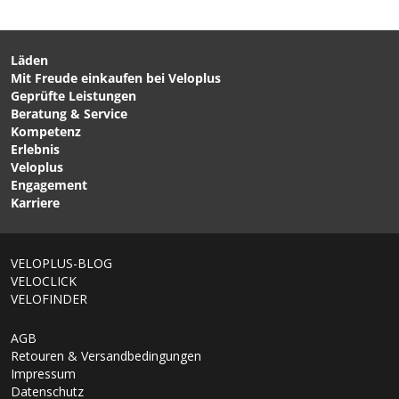
Läden
Mit Freude einkaufen bei Veloplus
CHF 199.00
CHF 239.00
Geprüfte Leistungen
Ladegerät Evation Akku
LUPINE SMART CORE
Beratung & Service
1.0 von FAZUA
Akku 13.8Ah / schwarz von
Kompetenz
LUPINE
Erlebnis
Veloplus
Engagement
Karriere
1/6
VELOPLUS-BLOG
VELOCLICK
VELOFINDER
AGB
Retouren & Versandbedingungen
Impressum
Datenschutz