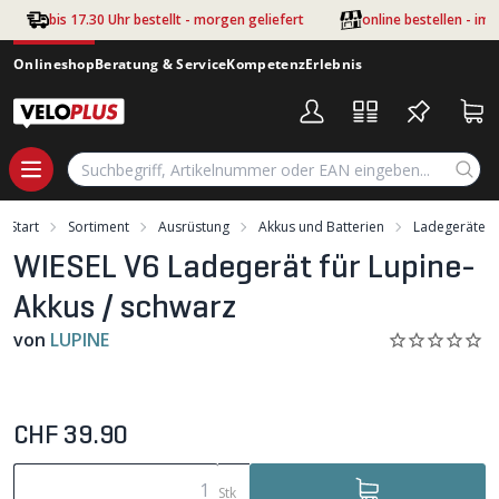
Zum Hauptinhalt springen
bis 17.30 Uhr bestellt - morgen geliefert
online bestellen - im
Onlineshop
Beratung & Service
Kompetenz
Erlebnis
Start
Sortiment
Ausrüstung
Akkus und Batterien
Ladegeräte
WIESEL V6 Ladegerät für Lupine-
Akkus / schwarz
von
LUPINE
CHF 39.90
Stk