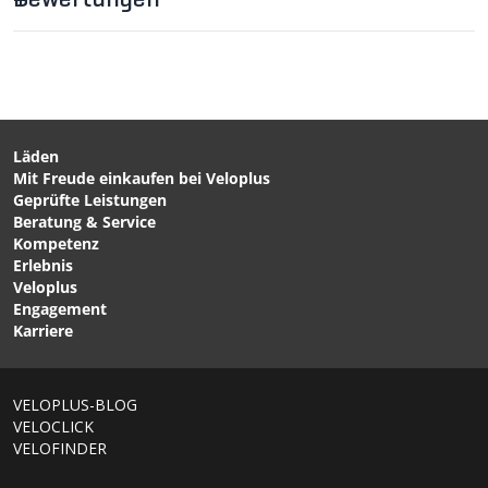
Bewertungen
gleichzeitiges Laden & Entladen möglich
Lieferumfang
Solarpanel und Pufferakku
Micro USB-Kabel
Läden
Mit Freude einkaufen bei Veloplus
CHF 119.00
CHF 249.00
Geprüfte Leistungen
NOMAD 10 Solar Panel
NOMAD 20 Solar Panel
Beratung & Service
10W von GOALZERO
20W von GOALZERO
Kompetenz
Erlebnis
Veloplus
Engagement
Karriere
1/6
VELOPLUS-BLOG
VELOCLICK
VELOFINDER