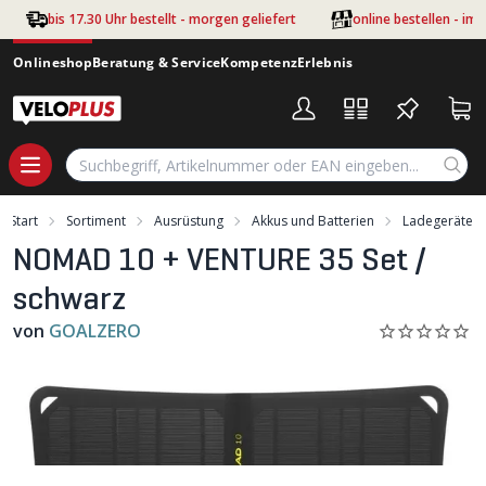
Zum Hauptinhalt springen
bis 17.30 Uhr bestellt - morgen geliefert
online bestellen - im
Onlineshop
Beratung & Service
Kompetenz
Erlebnis
Start
Sortiment
Ausrüstung
Akkus und Batterien
Ladegeräte
NOMAD 10 + VENTURE 35 Set /
schwarz
von
GOALZERO