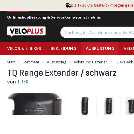
Zum Hauptinhalt springen
bis 17.30 Uhr bestellt - morgen gelie
Onlineshop
Beratung & Service
Kompetenz
Erlebnis
VELOS & E-BIKES
BEKLEIDUNG
AUSRÜSTUNG
VELO
Start
Sortiment
Ausrüstung
Akkus und Batterien
E-Bike-Akk
TQ Range Extender / schwarz
von
TREK