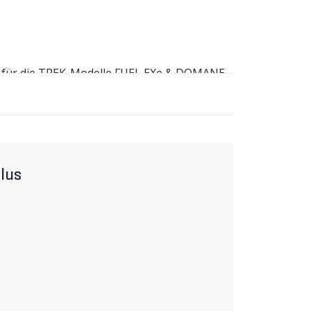
e für die TREK-Modelle FUEL EXe & DOMANE
es auf dem Trail oder auf der Strasse.
tail
e für die TREK-Modelle FUEL EXe & DOMANE
es auf dem Trail oder auf der Strasse.
(muss zusätzlich bestellt werden) benötigt,
s verbindet (33016638). Für besseren Halt
sriemen (33016636), damit auch bei ruppigen
lus
t.
OMANE +SLR
riemen