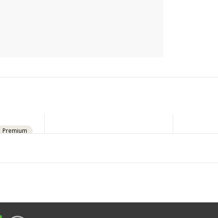
 per Kurier versendet.
ktiert.
Premium