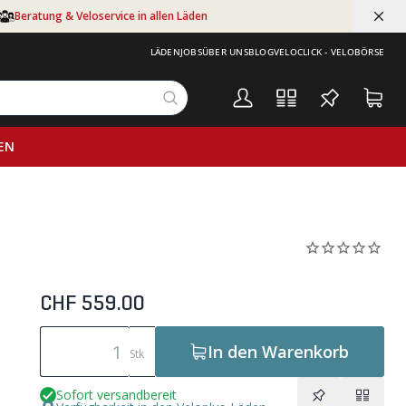
Beratung & Veloservice in allen Läden
LÄDEN
JOBS
ÜBER UNS
BLOG
VELOCLICK - VELOBÖRSE
EN
CHF 559.00
In den Warenkorb
Stk
Sofort versandbereit