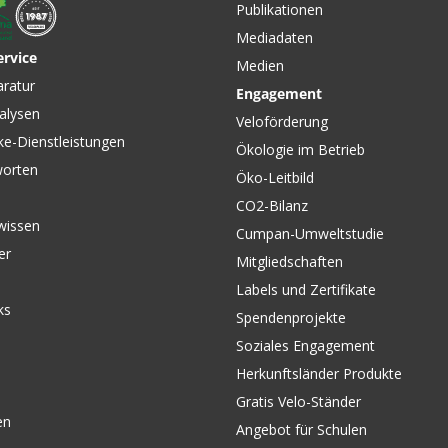
Publikationen
Mediadaten
ervice
Medien
CHF 39.90
CHF 1'09
aratur
Engagement
LEVO 4
TQ Range Extender Kabel /
NEXT GE
alysen
schwarz von TREK
Panasoni
Veloförderung
/ schwar
ke-Dienstleistungen
Ökologie im Betrieb
worten
Öko-Leitbild
CO2-Bilanz
wissen
Cumpan-Umweltstudie
er
Mitgliedschaften
Labels und Zertifikate
ks
Spendenprojekte
Soziales Engagement
Herkunftsländer Produkte
Gratis Velo-Ständer
en
Angebot für Schulen