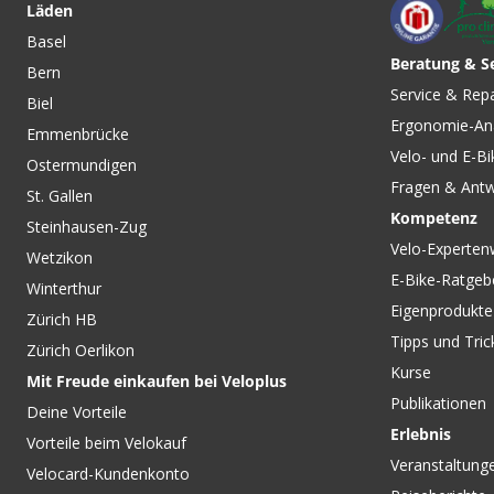
Läden
Basel
Beratung & S
Bern
CHF 449.00
CHF 699.00
Service & Rep
Biel
RANGE EXTENDER Zusatz-
RANGE EXTENDER 
Ergonomie-An
Akku 160Wh für SL-System /
von SPECIALIZED
Emmenbrücke
schwarz von SPECIALIZED
Velo- und E-Bi
Ostermundigen
Fragen & Ant
St. Gallen
Kompetenz
Steinhausen-Zug
Velo-Experten
Wetzikon
E-Bike-Ratgeb
Winterthur
Eigenprodukte
Zürich HB
Tipps und Tric
Zürich Oerlikon
Kurse
Mit Freude einkaufen bei Veloplus
Publikationen
Deine Vorteile
Erlebnis
Vorteile beim Velokauf
Veranstaltung
Velocard-Kundenkonto