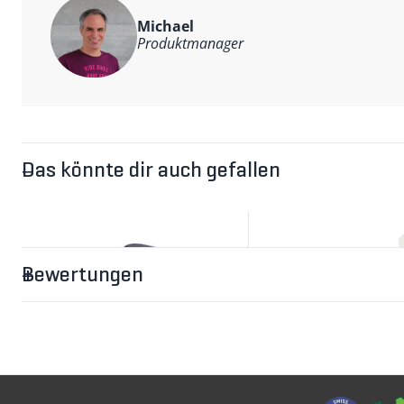
Passend zu folgenden Ersatzteilen
Michael
33016638
TQ Range Extender Kabel
Produktmanager
33020091
TQ Range Extender Kabel Road
Wichtig zum Versand von Akkus
E-Bike-Akkus gelten als Gefahrgut und werden kostenlos
Sie erhalten die Ware innerhalb von 2-3 Arbeitstagen.
Sie werden bezüglich des Liefertermins telefonisch konta
Das könnte dir auch gefallen
Bewertungen