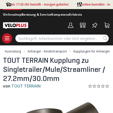
Zum Hauptinhalt springen
bis 17.30 Uhr bestellt - morgen geliefert
online bestellen - im
Onlineshop
Beratung & Service
Kompetenz
Erlebnis
Ausrüstung
Anhänger - Kindertransport
Kupplungen für Anhänger
TOUT TERRAIN Kupplung zu
Singletrailer/Mule/Streamliner /
27.2mm/30.0mm
von
TOUT TERRAIN