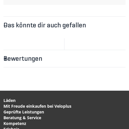
Das könnte dir auch gefallen
Bewertungen
Läden
Mit Freude einkaufen bei Veloplus
CHF 29.90
auf Anfrage
Geprüfte Leistungen
KUPPLUNGSADAPTER
Deichsel SINGLETRAILER
Beratung & Service
Schnellspannachse für
(-29Zoll) / schwarz von
Kompetenz
Anhänger / silber von
TOUT TERRAIN