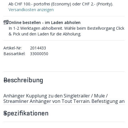
Ab CHF 100.- portofrei (Economy) oder CHF 2.- (Priority).
Versandkosten anzeigen
Online bestellen - im Laden abholen
In 1-2 Werktagen abholbereit. Wähle beim Bestellvorgang Click
& Pick und den Laden für die Abholung.
Artikel-Nr:
2014433
Basisartikel:
33000050
Beschreibung
Anhänger Kupplung zu den Singletrailer / Mule /
Streamliner Anhänger von Tout Terrain. Befestigung an
der Sattelstütze. Beim Bestellen bitte Durchmesser
beachten.
Spezifikationen