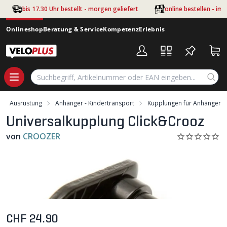
Zum Hauptinhalt springen
bis 17.30 Uhr bestellt - morgen geliefert
online bestellen - im
Onlineshop
Beratung & Service
Kompetenz
Erlebnis
Ausrüstung
Anhänger - Kindertransport
Kupplungen für Anhänger
Universalkupplung Click&Crooz
von
CROOZER
CHF 24.90