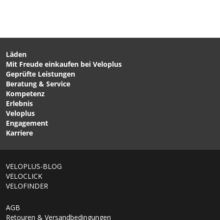
Läden
Mit Freude einkaufen bei Veloplus
CHF 14.90
CHF 26.90
Geprüfte Leistungen
FANGBAND für THULE
KID Ersatzkupplung bis
Beratung & Service
Chariot Kupplung von
2015 von CROOZER
Kompetenz
THULE
Erlebnis
Veloplus
Engagement
1/6
Karriere
VELOPLUS-BLOG
VELOCLICK
VELOFINDER
AGB
Retouren & Versandbedingungen