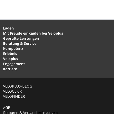
Bungee-Seil vor allem abseits von verkehrsreichen
Strassen einzusetzen. Die Nutzung erfolgt auf eigene
Gefahr.
Läden
Mit Freude einkaufen bei Veloplus
CHF 109.00
CHF 599.00
Geprüfte Leistungen
TRAIL-GATOR Tandem-
COURIER Kinderanhänger
Beratung & Service
Stange / rot von TRAIL
/ Vintage Grün von THULE
Kompetenz
GATOR
Erlebnis
Veloplus
Engagement
Karriere
1/7
VELOPLUS-BLOG
VELOCLICK
VELOFINDER
AGB
Retouren & Versandbedingungen