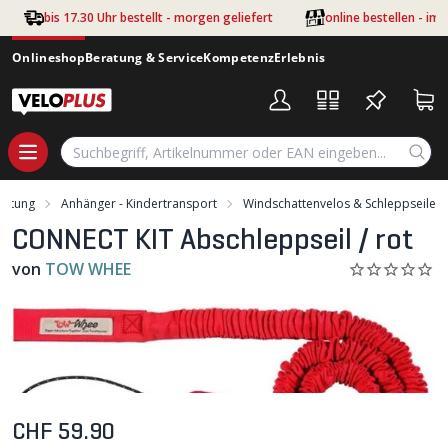
Zum Hauptinhalt springen
bis 17.30 Uhr bestellt - morgen geliefert
online bestellen - im
Onlineshop
Beratung & Service
Kompetenz
Erlebnis
üstung
Anhänger - Kindertransport
Windschattenvelos & Schleppseile
CONNECT KIT Abschleppseil / rot
von
TOW WHEE
CHF 59.90