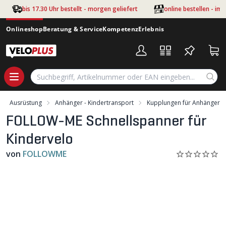
Zum Hauptinhalt springen
bis 17.30 Uhr bestellt - morgen geliefert
online bestellen - im
Onlineshop
Beratung & Service
Kompetenz
Erlebnis
Ausrüstung
Anhänger - Kindertransport
Kupplungen für Anhänger
FOLLOW-ME Schnellspanner für
Kindervelo
von
FOLLOWME