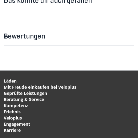
Das könnte dir auch gefallen
Bewertungen
CHF 269.00
FOLLOW ME
Tandemkupplung / grau
von FOLLOWME
Läden
Mit Freude einkaufen bei Veloplus
CHF 16.90
CHF 14.90
Geprüfte Leistungen
FOLLOW-ME
TRAIL-GATOR Cantilever-
Beratung & Service
Vollachsadapter für
Bremsadapter für
Kompetenz
Kindervelo - von
Kindervelo von TRAIL
Erlebnis
FOLLOWME
GATOR
Veloplus
Engagement
Karriere
1/7