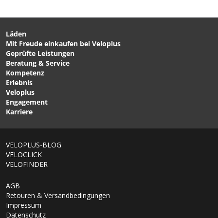
Läden
Mit Freude einkaufen bei Veloplus
CHF 49.90
CHF 109.00
Geprüfte Leistungen
FUSSMATTE 2 für THULE
JOGGERKIT (double) für
Beratung & Service
2-Sitzer Kinderanhänger /
Kinderanhänger / schwarz
Kompetenz
ab 2017 von THULE
von BURLEY
Erlebnis
Veloplus
Engagement
Karriere
1/6
VELOPLUS-BLOG
VELOCLICK
VELOFINDER
AGB
Retouren & Versandbedingungen
Impressum
Datenschutz