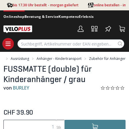
Zum Hauptinhalt springen
bis 17.30 Uhr bestellt - morgen geliefert
online bestellen - im
Onlineshop
Beratung & Service
Kompetenz
Erlebnis
nt
Ausrüstung
Anhänger - Kindertransport
Zubehör für Anhänger
FUSSMATTE (double) für
Kinderanhänger / grau
von
BURLEY
CHF 39.90
Stk