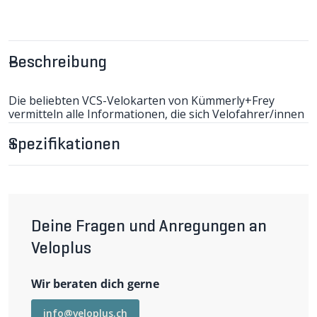
Beschreibung
Die beliebten VCS-Velokarten von Kümmerly+Frey
vermitteln alle Informationen, die sich Velofahrer/innen
vor und während der Fahrt wünschen. Steigungen,
Höhendifferenzen, Strassenbeläge,
Spezifikationen
Verkehrsaufkommen, GPS-Gitternetz und vieles mehr...
Mit Ausnahme weniger Alpentäler ist die ganze Schweiz
auf diesen Kartenblättern im Massstab 1:60'000
enthalten. Kantonale Velorouten, die 9 Veloland-Routen
und Mountainbike-Strecken sind speziell
NEU:
Dank Plastifizierung sind die Karten reissfest und
gekennzeichnet.
geschützt vor leichten Umwelteinflüssen.
Deine Fragen und Anregungen an
Veloplus
Wir beraten dich gerne
info@veloplus.ch