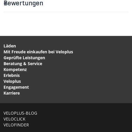
Bewertungen
Läden
Mit Freude einkaufen bei Veloplus
CHF 11.90
CHF 14.90
CHF 22.90
Geprüfte Leistungen
BIKELINE Radkarte
SUPERTRAIL MAPS Bike-
Beratung & Service
MALLORCA OST von
Karten Spanien von
Kompetenz
BIKELINE
OUTKOMM
Erlebnis
Veloplus
Engagement
Karriere
VELOPLUS-BLOG
VELOCLICK
VELOFINDER