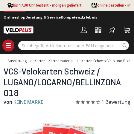
Zum Hauptinhalt springen
bis 17.30 Uhr bestellt - morgen geliefert
online bestellen - im
Onlineshop
Beratung & Service
Kompetenz
Erlebnis
Ausrüstung
Karten - Kartenmaterial
Karten Schweiz Velo und Bike
VCS-Velokarten Schweiz /
LUGANO/LOCARNO/BELLINZONA
018
von
KEINE MARKE
1
Bewertung