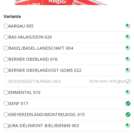
Variante
AARGAU 005
BAS-VALAIS/SION 020
BASEL/BASEL-LANDSCHAFT 004
BERNER OBERLAND 016
BERNER OBERLAND/OST-GOMS 022
BODENSEE/THURGAU 002
Nicht mehr verfügbar
EMMENTAL 010
GENF 017
GREYERZERLAND/MONTREUX/GS. 015
JURA-DÉLEMONT-BIEL/BIENNE 003