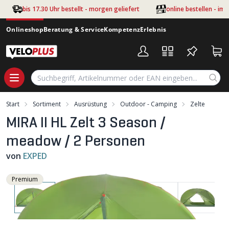
Zum Hauptinhalt springen
bis 17.30 Uhr bestellt - morgen geliefert
online bestellen - im
Onlineshop
Beratung & Service
Kompetenz
Erlebnis
Start
Sortiment
Ausrüstung
Outdoor - Camping
Zelte
MIRA II HL Zelt 3 Season /
meadow / 2 Personen
von
EXPED
Premium