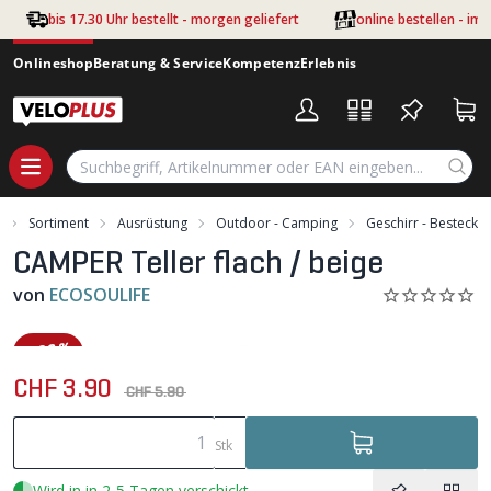
Zum Hauptinhalt springen
bis 17.30 Uhr bestellt - morgen geliefert
online bestellen - im
Onlineshop
Beratung & Service
Kompetenz
Erlebnis
Sortiment
Ausrüstung
Outdoor - Camping
Geschirr - Besteck
CAMPER Teller flach / beige
von
ECOSOULIFE
-33%
CHF 3.90
CHF 5.90
Stk
Wird in in 2-5 Tagen verschickt