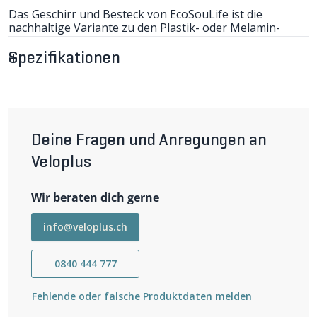
Das Geschirr und Besteck von EcoSouLife ist die
nachhaltige Variante zu den Plastik- oder Melamin-
Produkten. Die EcoSouLife-Produkte werden aus
pflanzlichen Abfällen aus Bambus, Maisstärke und
Spezifikationen
Milchsäure-Harz (PLA). Wird das Geschirr im Boden
vergraben oder kompostiert, so ist es nach spätestens
zwei bis drei Jahren abgebaut. Das Geschirr und Besteck
ist Hitze resistent, abwaschmaschinenfest und vielfach
wiederverwendbar.
Deine Fragen und Anregungen an
weiter lesen
Veloplus
Wir beraten dich gerne
info@veloplus.ch
0840 444 777
Fehlende oder falsche Produktdaten melden