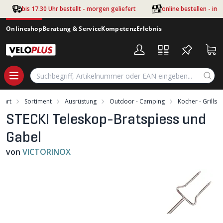
Zum Hauptinhalt springen
bis 17.30 Uhr bestellt - morgen geliefert
online bestellen - im
Onlineshop
Beratung & Service
Kompetenz
Erlebnis
Start
Sortiment
Ausrüstung
Outdoor - Camping
Kocher - Grills
STECKI Teleskop-Bratspiess und
Gabel
von
VICTORINOX