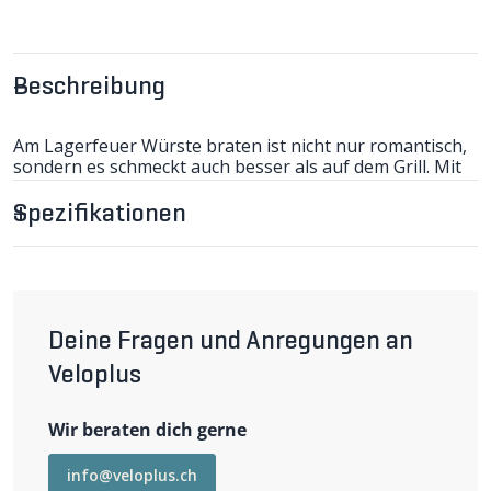
Beschreibung
Am Lagerfeuer Würste braten ist nicht nur romantisch,
sondern es schmeckt auch besser als auf dem Grill. Mit
dieser Gabel wird sogar die Steckensuche unnötig. Der
Teleskopbratspiess kann auch als Gabel verwendet
Spezifikationen
werden. Von 15cm - komplett versteckt im langen Griff -
lässt sich die Gabel auf eine Totallänge von 65cm
ausziehen.
Deine Fragen und Anregungen an
Veloplus
Wir beraten dich gerne
info@veloplus.ch