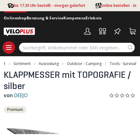
Zum Hauptinhalt springen
bis 17.30 Uhr bestellt - morgen geliefert
online bestellen - im
Onlineshop
Beratung & Service
Kompetenz
Erlebnis
tart
Sortiment
Ausrüstung
Outdoor - Camping
Tools - Survival
KLAPPMESSER mit TOPOGRAFIE /
silber
von
DEEJO
Premium