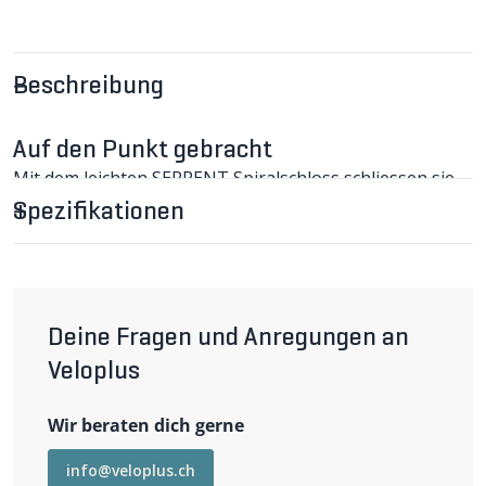
Beschreibung
Auf den Punkt gebracht
Mit dem leichten SERPENT Spiralschloss schliessen sie
ihr Velo überall, schnell und einfach ab.
Spezifikationen
SERPENT Spiralschloss im Detail
Einfach gebaut, jedoch mit unschlagbarem Preis-
Leistungs-Verhältnis. Inkl. Sattelbolzenhalterung und
zwei Schlüssel.
Wichtigste Eigenschaften
Grösse: 150cm x 6mm
Deine Fragen und Anregungen an
V-Level: 2
Veloplus
Sicherheit: das V-Level von Veloplus
Für die wichtigste Dimension, die Sicherheit, deklarieren
Wir beraten dich gerne
Hersteller ihre Schlösser oft mit einem Sicherheitslevel,
allerdings sind diese auf dem Markt nicht vergleichbar
mit Konkurrenzprodukten. Aus diesem Grund ist jedes
info@veloplus.ch