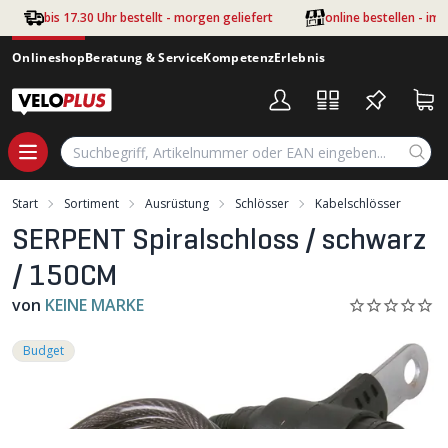
Zum Hauptinhalt springen
bis 17.30 Uhr bestellt - morgen geliefert
online bestellen - im
Onlineshop
Beratung & Service
Kompetenz
Erlebnis
Start
Sortiment
Ausrüstung
Schlösser
Kabelschlösser
SERPENT Spiralschloss / schwarz
/ 150CM
von
KEINE MARKE
Budget