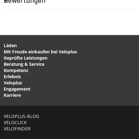
Bewertungen
Läden
Mit Freude einkaufen bei Veloplus
CHF 24.90
CHF 19.90
Geprüfte Leistungen
RADAR Glocke mit
HEXA COMBO 70cm
Beratung & Service
Airtagfach / schwarz von
Kabelschloss Schwarz von
Kompetenz
VELOPLUS
VELOPLUS
Erlebnis
Veloplus
Engagement
Karriere
VELOPLUS-BLOG
VELOCLICK
VELOFINDER