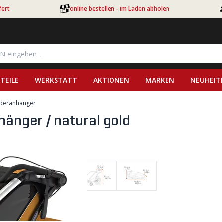
fert
online bestellen - im Laden abholen
TEILE
WERKSTATT
AKTIONEN
MARKEN
NEUHEIT
nderanhänger
änger / natural gold