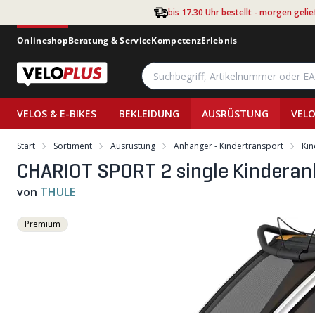
Zum Hauptinhalt springen
bis 17.30 Uhr bestellt - morgen gelie
Onlineshop
Beratung & Service
Kompetenz
Erlebnis
VELOS & E-BIKES
BEKLEIDUNG
AUSRÜSTUNG
VELO
Start
Sortiment
Ausrüstung
Anhänger - Kindertransport
Ki
CHARIOT SPORT 2 single Kinderanh
von
THULE
Premium