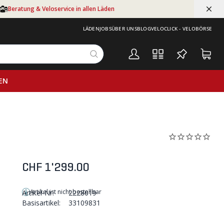
Beratung & Veloservice in allen Läden
LÄDEN
JOBS
ÜBER UNS
BLOG
VELOCLICK - VELOBÖRSE
EN
CHF 1'299.00
Artikel ist nicht bestellbar
Artikel-Nr:
2228019
Basisartikel:
33109831