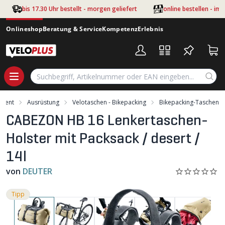
Zum Hauptinhalt springen
bis 17.30 Uhr bestellt - morgen geliefert
online bestellen - im
Onlineshop
Beratung & Service
Kompetenz
Erlebnis
iment
Ausrüstung
Velotaschen - Bikepacking
Bikepacking-Taschen
CABEZON HB 16 Lenkertaschen-
Holster mit Packsack / desert /
14l
von
DEUTER
Tipp