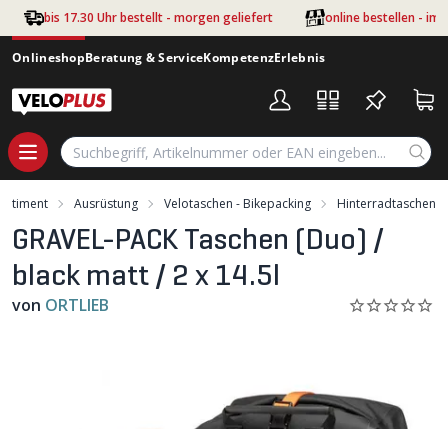
Zum Hauptinhalt springen
bis 17.30 Uhr bestellt - morgen geliefert
online bestellen - im
Onlineshop
Beratung & Service
Kompetenz
Erlebnis
ortiment
Ausrüstung
Velotaschen - Bikepacking
Hinterradtaschen
GRAVEL-PACK Taschen (Duo) /
black matt / 2 x 14.5l
von
ORTLIEB