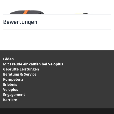
Bewertungen
Läden
Mit Freude einkaufen bei Veloplus
CHF 199.00
CHF 169.00
Geprüfte Leistungen
GRAVEL-PACK
SPORT-ROLLER
Beratung & Service
Universaltaschen QL2.2
Universaltaschen (Duo)
Kompetenz
(Paar) black matt von
Sunyellow-Black von
Erlebnis
ORTLIEB
ORTLIEB
Veloplus
Engagement
Karriere
1/7