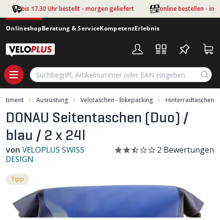
Zum Hauptinhalt springen
bis 17.30 Uhr bestellt - morgen geliefert
online bestellen - im
Onlineshop
Beratung & Service
Kompetenz
Erlebnis
ortiment
Ausrüstung
Velotaschen - Bikepacking
Hinterradtaschen
DONAU Seitentaschen (Duo) /
blau / 2 x 24l
von
VELOPLUS SWISS
2
Bewertungen
DESIGN
Tipp