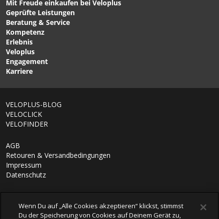
Mit Freude einkaufen bei Veloplus
CHF 199.00
CHF 219.00
Geprüfte Leistungen
SEAT-PACK M
BACK-ROLLER PLUS CR
Beratung & Service
Satteltasche Black Matt
Taschen (Duo) Dusk Blue-
Kompetenz
von ORTLIEB
Denim von ORTLIEB
Erlebnis
Veloplus
Engagement
Karriere
1/7
VELOPLUS-BLOG
VELOCLICK
VELOFINDER
AGB
Retouren & Versandbedingungen
Impressum
Datenschutz
Wenn Du auf „Alle Cookies akzeptieren“ klickst, stimmst
Du der Speicherung von Cookies auf Deinem Gerät zu,