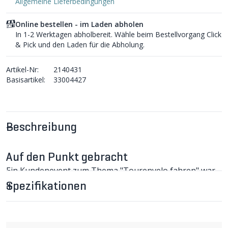
Allgemeine Lieferbedingungen
Online bestellen - im Laden abholen
In 1-2 Werktagen abholbereit. Wähle beim Bestellvorgang Click
& Pick und den Laden für die Abholung.
Artikel-Nr:
2140431
Basisartikel:
33004427
Beschreibung
Auf den Punkt gebracht
Ein Kundenevent zum Thema "Tourenvelo fahren" war
der Startschuss für die Weiterentwicklung der DONAU.
Spezifikationen
Mit den vielen Inputs, die wir von unseren Kunden dabei
erhalten haben, haben wir die Tasche komplett
überarbeitet. Nach zwei Jahren Entwicklungs- und
Produktionszeit ist sie da - unsere DONAU 2.