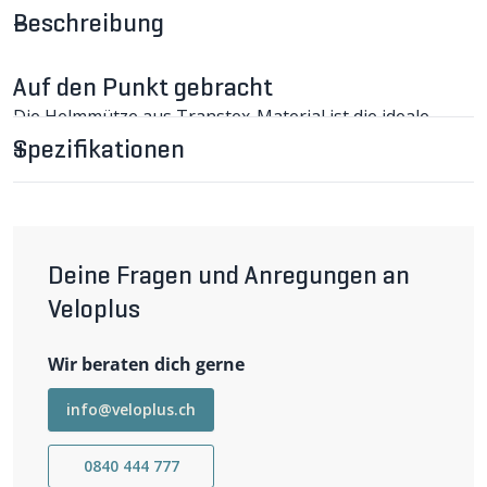
Beschreibung
Auf den Punkt gebracht
Die Helmmütze aus Transtex-Material ist die ideale
Wahl für sportliche Aktivitäten im Freien.
Spezifikationen
TRANSTEX LIGHT Helmmütze im Detail
Die leichte TRANSTEX LIGHT Helmmütze saugt den
Schweiss auf und transportiert ihn an das
Aussenmaterial weiter. Dadurch bleibt der Kopf
angenehm trocken und kühl. Dank ihrer leichten und
elastischen Eigenschaften trägt sie sich besonders
Deine Fragen und Anregungen an
angenehm und passt problemlos unter den Helm. (A)
Veloplus
Wichtigste Eigenschaften
Leichte Mütze aus Transtex-Material
Wir beraten dich gerne
Angenehmer Tragekomfort
Passt unter jeden Helm
Grösse S/M = 53–59cm, L/XL = 56–64cm
info@veloplus.ch
0840 444 777