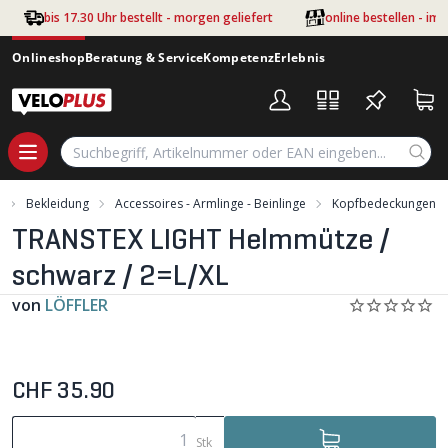
Zum Hauptinhalt springen
bis 17.30 Uhr bestellt - morgen geliefert
online bestellen - im
Onlineshop
Beratung & Service
Kompetenz
Erlebnis
Bekleidung
Accessoires - Armlinge - Beinlinge
Kopfbedeckungen
TRANSTEX LIGHT Helmmütze /
schwarz / 2=L/XL
von
LÖFFLER
CHF 35.90
Stk