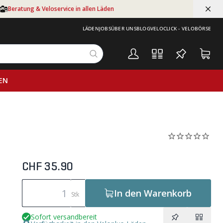
Beratung & Veloservice in allen Läden
LÄDEN
JOBS
ÜBER UNS
BLOG
VELOCLICK - VELOBÖRSE
EN
CHF 35.90
In den Warenkorb
Stk
Sofort versandbereit