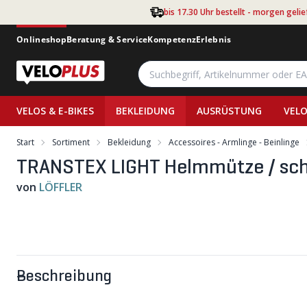
Zum Hauptinhalt springen
bis 17.30 Uhr bestellt - morgen gelie
Onlineshop
Beratung & Service
Kompetenz
Erlebnis
VELOS & E-BIKES
BEKLEIDUNG
AUSRÜSTUNG
VELO
Start
Sortiment
Bekleidung
Accessoires - Armlinge - Beinlinge
TRANSTEX LIGHT Helmmütze / sch
von
LÖFFLER
Beschreibung