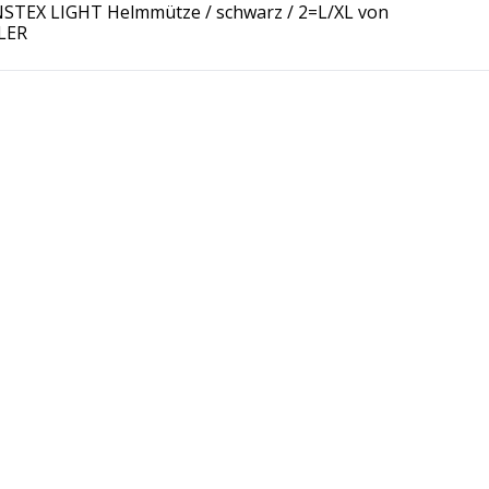
STEX LIGHT Helmmütze / schwarz / 2=L/XL von
LER