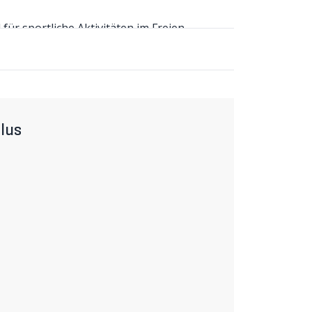
für sportliche Aktivitäten im Freien.
ss auf und transportiert ihn an das
m trocken und kühl. Dank ihrer leichten und
genehm und passt problemlos unter den Helm.
lus