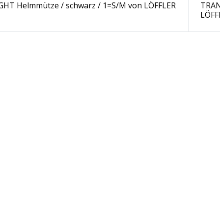
HT Helmmütze / schwarz / 1=S/M von LÖFFLER
TRAN
LÖFF