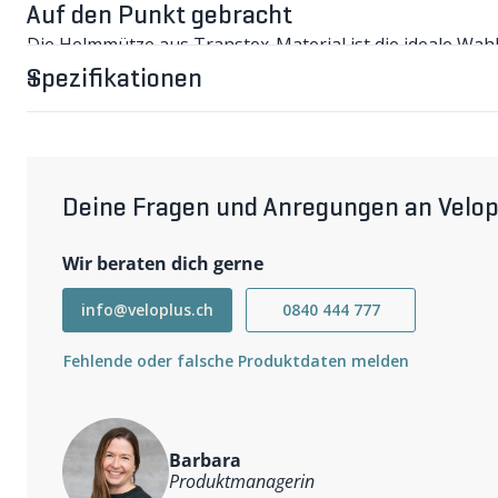
Auf den Punkt gebracht
Die Helmmütze aus Transtex-Material ist die ideale Wahl 
TRANSTEX LIGHT Helmmütze im Detail
Spezifikationen
Die leichte TRANSTEX LIGHT Helmmütze saugt den Schwei
Aussenmaterial weiter. Dadurch bleibt der Kopf angeneh
elastischen Eigenschaften trägt sie sich besonders an
(A)
Wichtigste Eigenschaften
Deine Fragen und Anregungen an Velop
Leichte Mütze aus Transtex-Material
Angenehmer Tragekomfort
Passt unter jeden Helm
Wir beraten dich gerne
Grösse S/M = 53–59cm, L/XL = 56–64cm
info@veloplus.ch
0840 444 777
Fehlende oder falsche Produktdaten melden
Barbara
Produktmanagerin