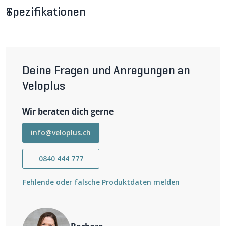
besonders leicht und schnelltrocknend.
Spezifikationen
TRANSTEX LIGHT+ Herren-Singlet im
Detail
Da Polypropylen praktisch keine Feuchtigkeit aufnimmt,
wird die Feuchtigkeit sofort nach aussen geleitet und die
Haut bleibt trocken. Die Netzstruktur sorgt für beste
Deine Fragen und Anregungen an
Ventilation. Das Shirt ist sehr leicht und weich und trägt
sich nicht nur unter dem Velotrikot sehr angenehm; es
Veloplus
eignet sich vielmehr für alle Sportarten.
Wichtigste Eigenschaften
Wir beraten dich gerne
atmungsaktiv und besonders schnelltrocknend
leicht
info@veloplus.ch
Netzstruktur
multisportiv
0840 444 777
Weitere Informationen
Material: 100% Polypropylen
Fehlende oder falsche Produktdaten melden