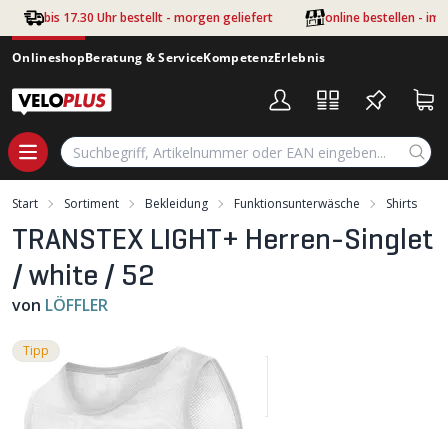
Zum Hauptinhalt springen
bis 17.30 Uhr bestellt - morgen geliefert
online bestellen - im
Onlineshop
Beratung & Service
Kompetenz
Erlebnis
Start
Sortiment
Bekleidung
Funktionsunterwäsche
Shirts
TRANSTEX LIGHT+ Herren-Singlet
/ white / 52
von
LÖFFLER
Tipp