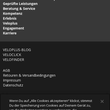
Geprüfte Leistungen
PERFORMANCE X-LIGHT
CYCLIST Herren-Singlet
Beratung & Service
ECO Herren-Singlet Black
Nautical Grey/White von
Kompetenz
von ODLO
UYN
Erlebnis
Veloplus
Engagement
1/9
Karriere
VELOPLUS-BLOG
VELOCLICK
VELOFINDER
AGB
Retouren & Versandbedingungen
Impressum
Datenschutz
Wenn Du auf „Alle Cookies akzeptieren“ klickst, stimmst
Du der Speicherung von Cookies auf Deinem Gerät zu,