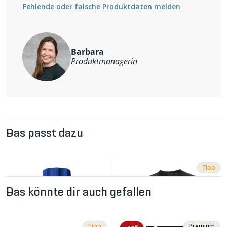
Multisportiv
Fehlende oder falsche Produktdaten melden
Weitere Informationen
Material: 88% Polypropylen, 8% Elastan, 4% Polyamid
Barbara
Produktmanagerin
Das passt dazu
Tipp
Das könnte dir auch gefallen
Tipp
Premium