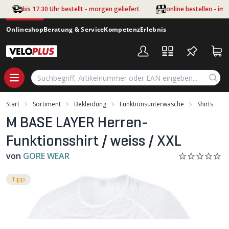
Zum Hauptinhalt springen
bis 17.30 Uhr bestellt - morgen geliefert
online bestellen - im
Onlineshop
Beratung & Service
Kompetenz
Erlebnis
Start
Sortiment
Bekleidung
Funktionsunterwäsche
Shirts
M BASE LAYER Herren-
Funktionsshirt / weiss / XXL
von
GORE WEAR
Tipp