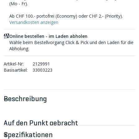
(Mo - Fr).
Ab CHF 100.- portofrei (Economy) oder CHF 2.- (Priority).
Versandkosten anzeigen
Online bestellen - im Laden abholen
Wähle beim Bestellvorgang Click & Pick und den Laden für die
Abholung.
Artikel-Nr:
2129991
Basisartikel:
33003223
Beschreibung
Auf den Punkt gebracht
Das ärmellose Shirt M BASE LAYER von GORE WEAR sitzt
Spezifikationen
wie eine zweite Haut. Es eignet sich als erste Schicht