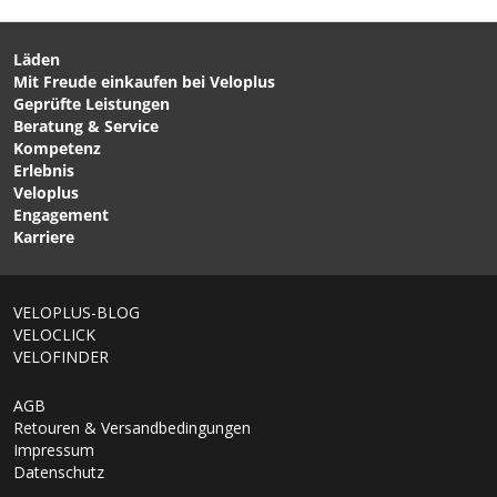
für Sporttextilien / 300ML
von NIKWAX
Läden
Mit Freude einkaufen bei Veloplus
CHF 119.00
CHF 45.90
Geprüfte Leistungen
CASCADE Herren-Merino-
PERFORMANCE X-LIGHT
Beratung & Service
Langarmshirt Black von
ECO Herren-Boxershorts
Kompetenz
MONS ROYALE
Black von ODLO
Erlebnis
Veloplus
Engagement
Karriere
1/7
VELOPLUS-BLOG
VELOCLICK
VELOFINDER
AGB
Retouren & Versandbedingungen
Impressum
Datenschutz