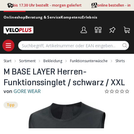
Zum Hauptinhalt springen
bis 17.30 Uhr bestellt - morgen geliefert
online bestellen - im
Onlineshop
Beratung & Service
Kompetenz
Erlebnis
Start
Sortiment
Bekleidung
Funktionsunterwäsche
Shirts
M BASE LAYER Herren-
Funktionssinglet / schwarz / XXL
von
GORE WEAR
Tipp