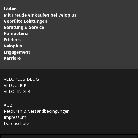
VELOPLUS SWISS DESIGN
Läden
Mit Freude einkaufen bei Veloplus
CHF 159.00
CHF 145.00
Geprüfte Leistungen
LAVA MIPS Velohelm
PERSIST MIPS Velohelm
Beratung & Service
Black Matt von VELOPLUS
matte cenote von SMITH
Kompetenz
Erlebnis
Veloplus
Engagement
Karriere
1/8
VELOPLUS-BLOG
VELOCLICK
VELOFINDER
AGB
Retouren & Versandbedingungen
Impressum
Datenschutz