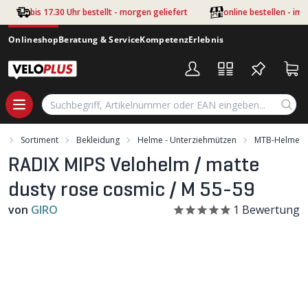
Zum Hauptinhalt springen
bis 17.30 Uhr bestellt - morgen geliefert
online bestellen - im
Onlineshop
Beratung & Service
Kompetenz
Erlebnis
t
Sortiment
Bekleidung
Helme - Unterziehmützen
MTB-Helme
RADIX MIPS Velohelm / matte
dusty rose cosmic / M 55-59
von
GIRO
1
Bewertung