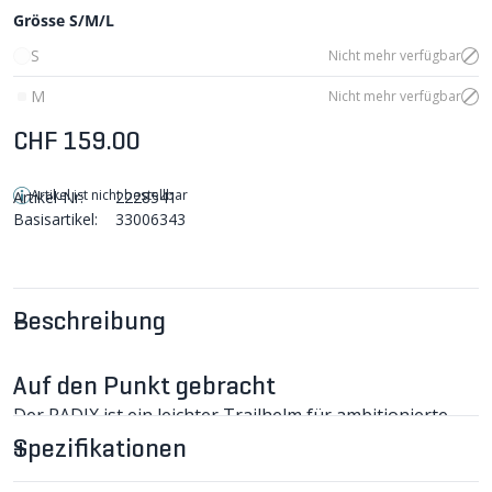
Grösse S/M/L
S
Nicht mehr verfügbar
M
Nicht mehr verfügbar
CHF 159.00
Artikel ist nicht bestellbar
Artikel-Nr:
2228541
Basisartikel:
33006343
Beschreibung
Auf den Punkt gebracht
Der RADIX ist ein leichter Trailhelm für ambitionierte
Touren, wo auf gute Belüftung Wert gelegt wird und
Spezifikationen
das Gelände einen Helm verlangt, der
sicherheitstechnisch auf der Höhe der Zeit ist.