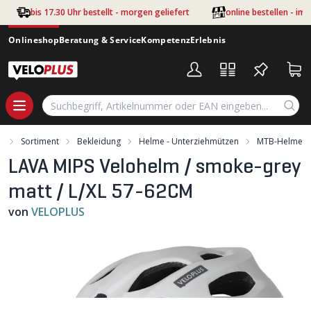
Zum Hauptinhalt springen
bis 17.30 Uhr bestellt - morgen geliefert
online bestellen - im
Onlineshop
Beratung & Service
Kompetenz
Erlebnis
t
Sortiment
Bekleidung
Helme - Unterziehmützen
MTB-Helme
LAVA MIPS Velohelm / smoke-grey
matt / L/XL 57-62CM
von
VELOPLUS